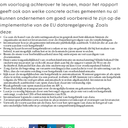
om voorlopig achterover te leunen, maar het rapport
geeft ook aan welke concrete acties gemeenten nu al
kunnen ondernemen om goed voorbereid te zijn op de
implementatie van de EU dataregelgeving. Zoals
deze:
Ga aan de hand van de uitvoeringsanalyse in gesprek met betrokkenen binnen de
organisatie en met ict-leveranciers over de (beperkte) gevolgen van de verplichtingen.
Inventariseer hoe je als gemeente informatie publiekelijk aanbiedt. Voldoet die al aan de
voorwaarden voor hergebruik?
Breng in kaart hoeveel hergebruikverzoeken er nu zijn en gebruik dit bij het maken van
beleid, want mogelijk zullen het er in de komende jaren meer worden.
Neem de eisen voor herbruikbaarheid mee bij ontwerpen en vervaardigen van
documenten.
Duurzame toegankelijkheid van overheidsinformatie en metadatering? Klinkt bekend? Dit
onderwerp staat niet op zichzelf, maar sluit aan bij de opgave vanuit de Woo en de
Archiefwet. Behandel het dus als één onderwerp en kies voor overkoepelend beleid.
Zorg dat in de begroting- en verantwoordingscyclus aandacht is voor de uitvoering van de
Who, dus de verantwoording voor hergebruik van overheidsinformatie.
Kijk naar de mogelijkheden om hergebruik te automatiseren. Wanneer gegevens al als open
data worden aangeboden via een portaal, website of API, kunnen verzoeken om hergebruik
volgens de Who in veel gevallen automatisch worden afgehandeld. Investeren in het
automatisch aanbieden van open data kan daarom verstandig zijn.
Maak gebruik van open standaarden en API´s.
Wees duidelijk en transparant over de mogelijke kosten en gehanteerde tariefregels.
Laat je zo nodig bijstaan door een bevoegd orgaan als je een verzoek tot hergebruik
ontvangt, zoals het CBS of het ministerie van BZK.
Inventariseer lopende contracten in het kader van hergebruik van data.
Zet interoperabilteitsvoorwaarden in als je nieuwe ict inkoopt of overstapt van leverancier.
Verwerk de voorwaarden uit de Data Act voor het opvragen van data in het geval van
uitzonderlijke behoefte in je crisisplan en rampenbestrijdingsplannen.