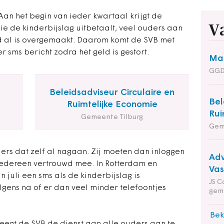
 Aan het begin van ieder kwartaal krijgt de
V
ie de kinderbijslag uitbetaalt, veel ouders aan
eld al is overgemaakt. Daarom komt de SVB met
 sms bericht zodra het geld is gestort.
Man
GGD
Beleidsadviseur Circulaire en
Bel
Ruimtelijke Economie
Rui
Gemeente Tilburg
Gem
ers dat zelf al nagaan. Zij moeten dan inloggen
Adv
 iedereen vertrouwd mee. In Rotterdam en
Va
n juli een sms als de kinderbijslag is
JS C
gens na of er dan veel minder telefoontjes
gem
Bek