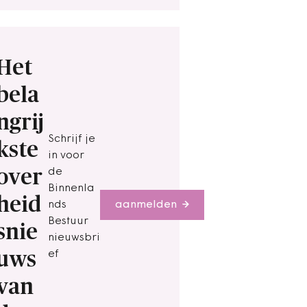
Het
bela
ngrij
Schrijf je
kste
in voor
over
de
Binnenla
heid
nds
aanmelden
Bestuur
snie
nieuwsbri
uws
ef
van