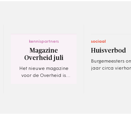
kennispartners
sociaal
Magazine
Huisverbod
Overheid juli
Burgemeesters on
jaar circa vierh
Het nieuwe magazine
plegers van huise
voor de Overheid is
tijdelijk de toega
weer beschikbaar. Een
huis. Zes burgem
kwartaalblad waarin we
u informeren over alle
actuele ontwikkelingen
rondom…