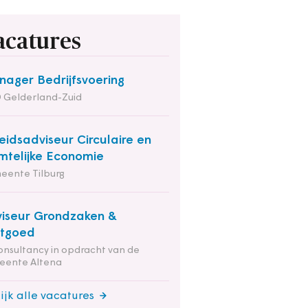
acatures
ager Bedrijfsvoering
 Gelderland-Zuid
eidsadviseur Circulaire en
mtelijke Economie
eente Tilburg
iseur Grondzaken &
stgoed
onsultancy in opdracht van de
eente Altena
ijk alle vacatures