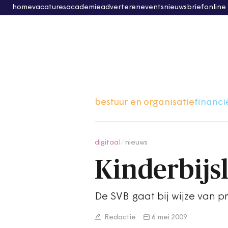
home
vacatures
academie
adverteren
events
nieuwsbrief
online
bestuur en organisatie
financi
digitaal
/
nieuws
Kinderbijs
De SVB gaat bij wijze van p
Redactie
6 mei 2009