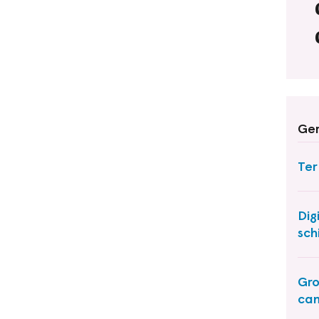
Ger
Ter
Dig
sch
Gro
ca