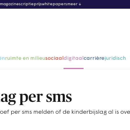
 magazine
scriptieprijs
whitepapers
meer
ën
ruimte en milieu
sociaal
digitaal
carrière
juridisch
lag per sms
roef per sms melden of de kinderbijslag al is o