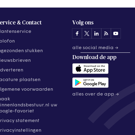
ervice & Contact
Volg ons
lantenservice
olofon
alle social media →
ngezonden stukken
Download de
app
ieuwsbrieven
dverteren
acature plaatsen
lgemene voorwaarden
alles over de app →
maak
innenlandsbestuur.nl uw
oogle-favoriet
rivacy statement
rivacyinstellingen