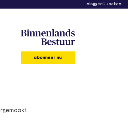
inloggen
zoeken
abonneer nu
vergemaakt.