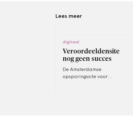
Lees meer
digitaal
Veroordeeldensite
nog geen succes
De Amsterdamse
opsporingssite voor
gezochte veroordeelden
blijkt vooralsnog geen
succes.