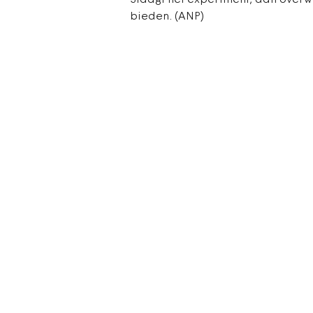
Slaagt het experiment, dan overw
bieden. (ANP)