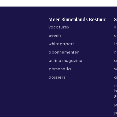
Meer Binnenlands Bestuur
S
vacatures
k
events
c
whitepapers
i
abonnementen
n
online magazine
a
personalia
v
dossiers
a
b
g
p
p