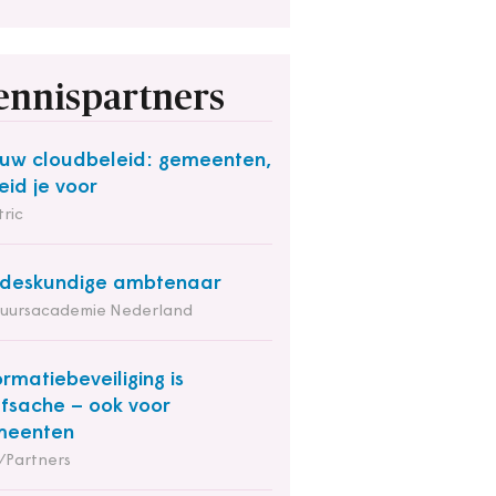
ennispartners
uw cloudbeleid: gemeenten,
eid je voor
ric
deskundige ambtenaar
tuursacademie Nederland
ormatiebeveiliging is
fsache – ook voor
meenten
/Partners