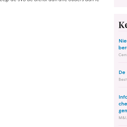
eegt de SVB de dienst aan alle ouders aan te
K
Nie
ber
Cent
De 
Bes
Inf
che
ge
M&I