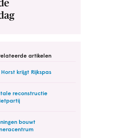
de
dag
elateerde artikelen
 Horst krijgt Rijkspas
itale reconstructie
ietpartij
ningen bouwt
meracentrum