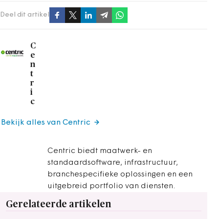
Deel dit artikel
C
e
n
t
r
i
c
Bekijk alles van Centric
Centric biedt maatwerk- en
standaardsoftware, infrastructuur,
branchespecifieke oplossingen en een
uitgebreid portfolio van diensten.
Gerelateerde artikelen