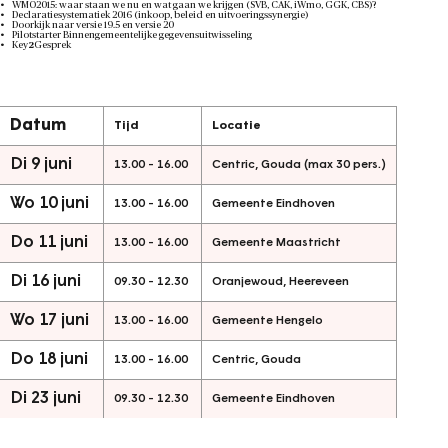
WMO2015: waar staan we nu en wat gaan we krijgen (SVB, CAK, iWmo, GGK, CBS)?
Declaratiesystematiek 2016 (inkoop, beleid en uitvoeringssynergie)
Doorkijk naar versie 19.5 en versie 20
Pilotstarter Binnengemeentelijke gegevensuitwisseling
Key
2
Gesprek
Datum
Tijd
Locatie
Di 9 juni
13.00 - 16.00
Centric, Gouda (max 30 pers.)
Wo 10 juni
13.00 - 16.00
Gemeente Eindhoven
Do 11 juni
13.00 - 16.00
Gemeente Maastricht
Di 16 juni
09.30 - 12.30
Oranjewoud, Heereveen
Wo 17 juni
13.00 - 16.00
Gemeente Hengelo
Do 18 juni
13.00 - 16.00
Centric, Gouda
Di 23 juni
09.30 - 12.30
Gemeente Eindhoven