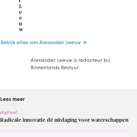
r
L
e
e
u
w
Bekijk alles van Alexander Leeuw
Alexander Leeuw is redacteur bij
Binnenlands Bestuur.
Lees meer
digitaal
Radicale innovatie dé uitdaging voor waterschappen