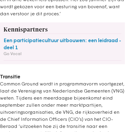
en in drie weken iets oplossen. Het zou jammer zijn als
wordt gekozen voor een besturing van bovenaf, want
dan verstoor je dit proces.’
Kennispartners
Een participatiecultuur uitbouwen: een leidraad -
deel 1
Go Vocal
Transitie
Common Ground wordt in programmavorm voortgezet,
laat de Vereniging van Nederlandse Gemeenten (VNG)
weten. Tijdens een meerdaagse bijeenkomst eind
september zullen onder meer marktpartijen,
uitvoeringsorganisaties, de VNG, de rijksoverheid en
de Chief Information Officers (CIO’s) van het CIO-
Beraad ‘uitzoeken hoe zij de transitie naar een