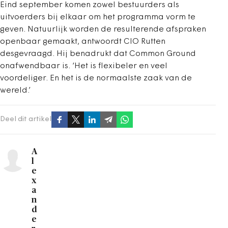
Eind september komen zowel bestuurders als
uitvoerders bij elkaar om het programma vorm te
geven. Natuurlijk worden de resulterende afspraken
openbaar gemaakt, antwoordt CIO Rutten
desgevraagd. Hij benadrukt dat Common Ground
onafwendbaar is. ‘Het is flexibeler en veel
voordeliger. En het is de normaalste zaak van de
wereld.’
Deel dit artikel
A
l
e
x
a
n
d
e