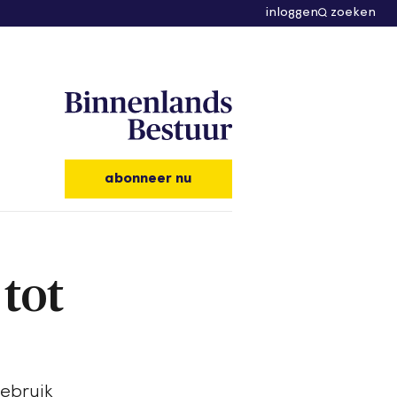
inloggen
zoeken
abonneer nu
 tot
ebruik