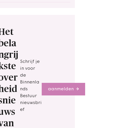
Het
bela
ngrij
Schrijf je
kste
in voor
over
de
Binnenla
heid
nds
aanmelden
Bestuur
snie
nieuwsbri
uws
ef
van