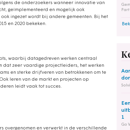
 volgens de onderzoekers wanneer innovatie van
Gem
acht, geïmplementeerd en mogelijk ook
Part
 ook ingezet wordt bij andere gemeenten. Bij het
015 en 2020 bekeken.
Bek
K
lots, waarbij datagedreven werken centraal
n dat zeer vaardige projectleiders, het werken
Aan
eams en sterke drijfveren van betrokkenen om te
do
Ook leren van de markt en projecten op
Solv
deren leidt vaak tot succes.
Een
uit
1
Go 
rs overgenomen en verwerkt in de verschillende