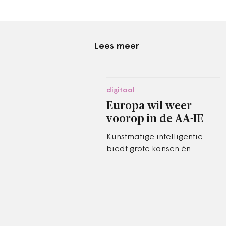
Lees meer
digitaal
Europa wil weer
voorop in de AA-IE
Kunstmatige intelligentie
biedt grote kansen én
risico’s. De Europese Unie wil
het proces in goede banen
leiden.