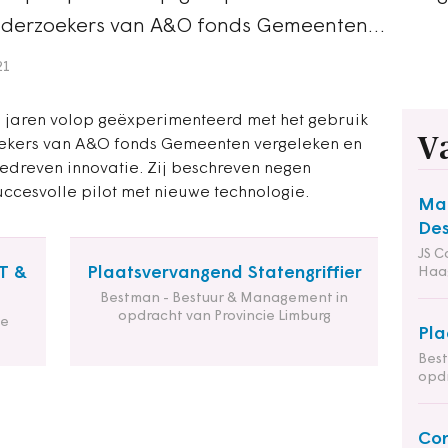
Onderzoekers van A&O fonds Gemeenten…
21
jaren volop geëxperimenteerd met het gebruik
V
ekers van A&O fonds Gemeenten vergeleken en
dreven innovatie. Zij beschreven negen
ccesvolle pilot met nieuwe technologie.
Man
Des
JS C
T &
Plaatsvervangend Statengriffier
Haa
Bestman - Bestuur & Management in
opdracht van Provincie Limburg
de
Pla
Bes
opdr
Co