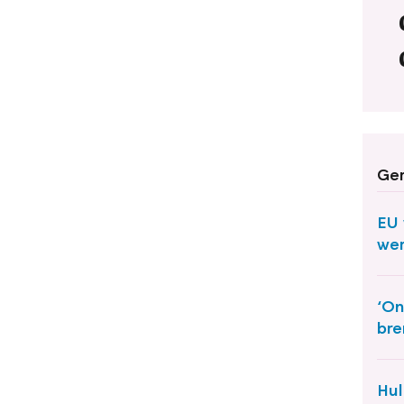
Ger
EU 
wer
‘On
bre
Hul