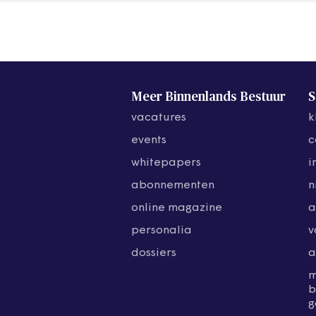
Meer Binnenlands Bestuur
S
vacatures
k
events
c
whitepapers
i
abonnementen
n
online magazine
a
personalia
v
dossiers
a
b
g