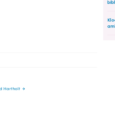
bib
Klo
amb
rd Hartholt