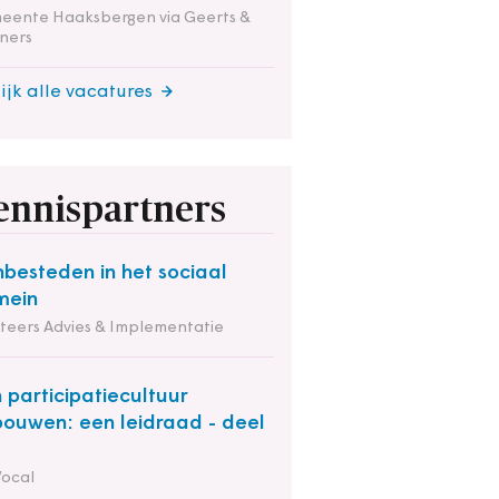
eente Haaksbergen via Geerts &
ners
ijk alle vacatures
ennispartners
besteden in het sociaal
mein
iteers Advies & Implementatie
 participatiecultuur
bouwen: een leidraad - deel
Vocal