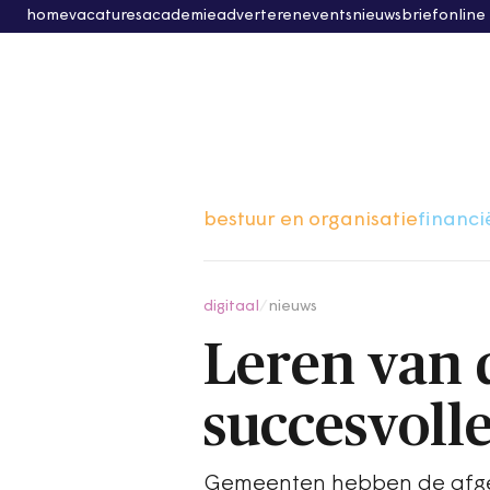
home
vacatures
academie
adverteren
events
nieuwsbrief
online
bestuur en organisatie
financi
digitaal
/
nieuws
Leren van d
succesvolle
Gemeenten hebben de afgel