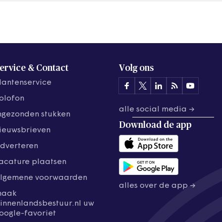
ervice & Contact
Volg ons
lantenservice
olofon
alle social media →
ngezonden stukken
Download de
app
ieuwsbrieven
dverteren
acature plaatsen
lgemene voorwaarden
alles over de app →
maak
innenlandsbestuur.nl uw
oogle-favoriet