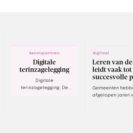
kennispartners
digitaal
Digitale
Leren van de
terinzagelegging
leidt vaak tot
succesvolle p
Digitale
terinzagelegging. De
Gemeenten hebb
bouw van een
afgelopen jaren 
gezamenlijke oplossing
geëxperimenteer
gebruik van nieu
technologie. Ond
van A&O fonds 