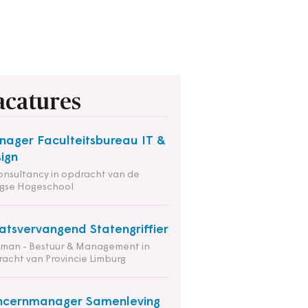
acatures
ager Faculteitsbureau IT &
ign
onsultancy in opdracht van de
gse Hogeschool
atsvervangend Statengriffier
tman - Bestuur & Management in
acht van Provincie Limburg
ncernmanager Samenleving