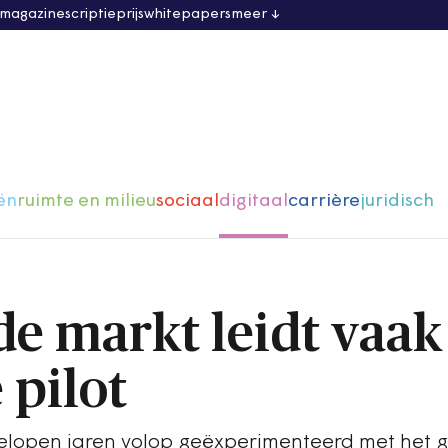
 magazine
scriptieprijs
whitepapers
meer
ën
ruimte en milieu
sociaal
digitaal
carrière
juridisch
e markt leidt vaak
 pilot
open jaren volop geëxperimenteerd met het g