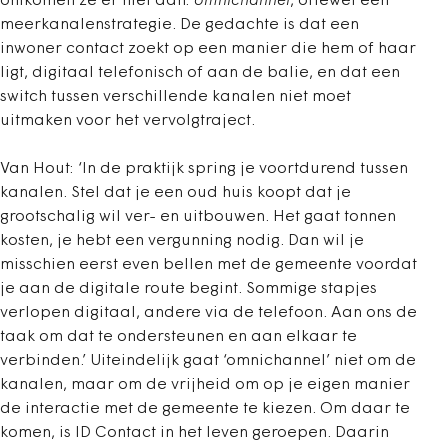
ontkomen ze er niet aan:
omnichannel
, oftewel een
meerkanalenstrategie. De gedachte is dat een
inwoner contact zoekt op een manier die hem of haar
ligt, digitaal telefonisch of aan de balie, en dat een
switch tussen verschillende kanalen niet moet
uitmaken voor het vervolgtraject.
Van Hout: ‘In de praktijk spring je voortdurend tussen
kanalen. Stel dat je een oud huis koopt dat je
grootschalig wil ver- en uitbouwen. Het gaat tonnen
kosten, je hebt een vergunning nodig. Dan wil je
misschien eerst even bellen met de gemeente voordat
je aan de digitale route begint. Sommige stapjes
verlopen digitaal, andere via de telefoon. Aan ons de
taak om dat te ondersteunen en aan elkaar te
verbinden.’ Uiteindelijk gaat ‘omnichannel’ niet om de
kanalen, maar om de vrijheid om op je eigen manier
de interactie met de gemeente te kiezen. Om daar te
komen, is ID Contact in het leven geroepen. Daarin