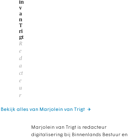
in
v
a
n
T
ri
gt
R
e
d
a
ct
e
u
r
Bekijk alles van Marjolein van Trigt
Marjolein van Trigt is redacteur
digitalisering bij Binnenlands Bestuur en