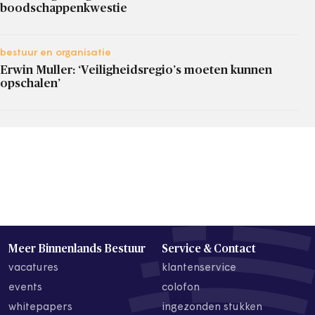
boodschappenkwestie
bestuur en organisatie
Erwin Muller: ‘Veiligheidsregio’s moeten kunnen
opschalen’
Meer Binnenlands Bestuur
Service & Contact
vacatures
klantenservice
events
colofon
whitepapers
ingezonden stukken