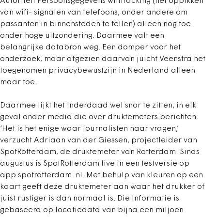
Autoriteit Persoonsgegevens wifitracking (het oppikken
van wifi- signalen van telefoons, onder andere om
passanten in binnensteden te tellen) alleen nog toe
onder hoge uitzondering. Daarmee valt een
belangrijke databron weg. Een domper voor het
onderzoek, maar afgezien daarvan juicht Veenstra het
toegenomen privacybewustzijn in Nederland alleen
maar toe.
Daarmee lijkt het inderdaad wel snor te zitten, in elk
geval onder media die over druktemeters berichten.
‘Het is het enige waar journalisten naar vragen,’
verzucht Adriaan van der Giessen, projectleider van
SpotRotterdam, de druktemeter van Rotterdam. Sinds
augustus is SpotRotterdam live in een testversie op
app.spotrotterdam. nl. Met behulp van kleuren op een
kaart geeft deze druktemeter aan waar het drukker of
juist rustiger is dan normaal is. Die informatie is
gebaseerd op locatiedata van bijna een miljoen