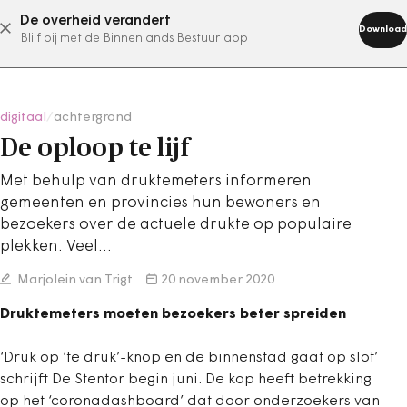
De overheid verandert
abonneer nu
Download
Blijf bij met de Binnenlands Bestuur app
digitaal
/
achtergrond
De oploop te lijf
Met behulp van druktemeters informeren
gemeenten en provincies hun bewoners en
bezoekers over de actuele drukte op populaire
plekken. Veel…
Marjolein van Trigt
20 november 2020
Druktemeters moeten bezoekers beter spreiden
‘Druk op ‘te druk’-knop en de binnenstad gaat op slot’
schrijft De Stentor begin juni. De kop heeft betrekking
op het ‘coronadashboard’ dat door onderzoekers van