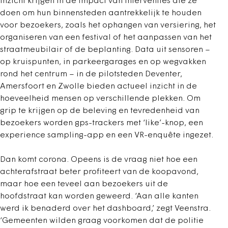
inzicht krijgen in de impact van interventies die ze
doen om hun binnensteden aantrekkelijk te houden
voor bezoekers, zoals het ophangen van versiering, het
organiseren van een festival of het aanpassen van het
straatmeubilair of de beplanting. Data uit sensoren –
op kruispunten, in parkeergarages en op wegvakken
rond het centrum – in de pilotsteden Deventer,
Amersfoort en Zwolle bieden actueel inzicht in de
hoeveelheid mensen op verschillende plekken. Om
grip te krijgen op de beleving en tevredenheid van
bezoekers worden gps-trackers met ‘like’-knop, een
experience sampling-app en een VR-enquête ingezet.
Dan komt corona. Opeens is de vraag niet hoe een
achterafstraat beter profiteert van de koopavond,
maar hoe een teveel aan bezoekers uit de
hoofdstraat kan worden geweerd. ‘Aan alle kanten
werd ik benaderd over het dashboard,’ zegt Veenstra.
‘Gemeenten wilden graag voorkomen dat de politie