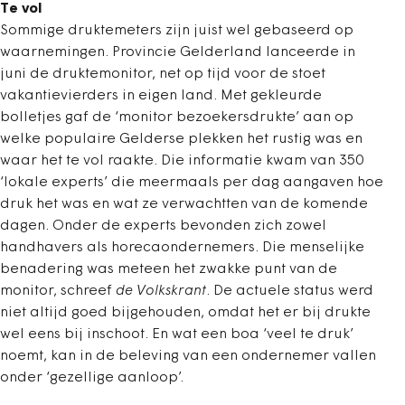
Te vol
Sommige druktemeters zijn juist wel gebaseerd op
waarnemingen. Provincie Gelderland lanceerde in
juni de druktemonitor, net op tijd voor de stoet
vakantievierders in eigen land. Met gekleurde
bolletjes gaf de ‘monitor bezoekersdrukte’ aan op
welke populaire Gelderse plekken het rustig was en
waar het te vol raakte. Die informatie kwam van 350
‘lokale experts’ die meermaals per dag aangaven hoe
druk het was en wat ze verwachtten van de komende
dagen. Onder de experts bevonden zich zowel
handhavers als horecaondernemers. Die menselijke
benadering was meteen het zwakke punt van de
monitor, schreef
de Volkskrant
. De actuele status werd
niet altijd goed bijgehouden, omdat het er bij drukte
wel eens bij inschoot. En wat een boa ‘veel te druk’
noemt, kan in de beleving van een ondernemer vallen
onder ‘gezellige aanloop’.