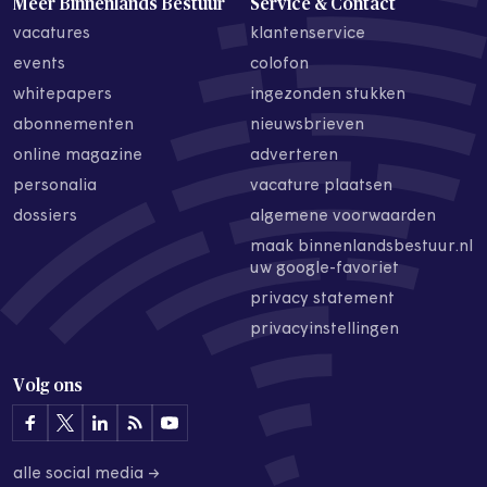
Meer Binnenlands Bestuur
Service & Contact
vacatures
klantenservice
events
colofon
whitepapers
ingezonden stukken
abonnementen
nieuwsbrieven
online magazine
adverteren
personalia
vacature plaatsen
dossiers
algemene voorwaarden
maak binnenlandsbestuur.nl
uw google-favoriet
privacy statement
privacyinstellingen
Volg ons
alle social media →