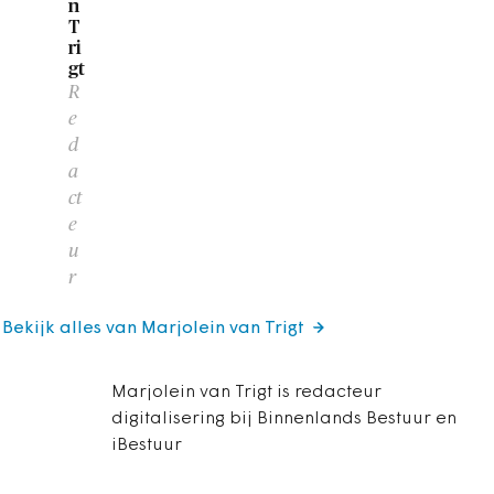
n
T
ri
gt
R
e
d
a
ct
e
u
r
Bekijk alles van Marjolein van Trigt
Marjolein van Trigt is redacteur
digitalisering bij Binnenlands Bestuur en
iBestuur