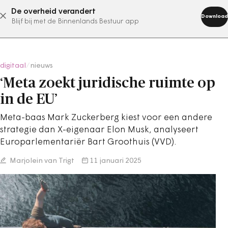
De overheid verandert
abonneer nu
Download
Blijf bij met de Binnenlands Bestuur app
digitaal
/
nieuws
‘Meta zoekt juridische ruimte op
in de EU’
Meta-baas Mark Zuckerberg kiest voor een andere
strategie dan X-eigenaar Elon Musk, analyseert
Europarlementariër Bart Groothuis (VVD).
Marjolein van Trigt
11 januari 2025