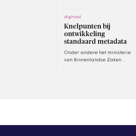
digitaal
Knelpunten bij
ontwikkeling
standaard metadata
Onder andere het ministerie
van Binnenlandse Zaken
(BZK) en de Vereniging van
Nederlandse Gemeenten
(VNG) werken aan een
standaard voor…