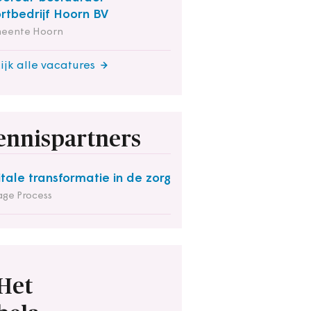
rtbedrijf Hoorn BV
eente Hoorn
ijk alle vacatures
ennispartners
itale transformatie in de zorg
ge Process
Het