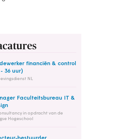
acatures
ewerker financiën & control
 - 36 uur)
evingsdienst NL
ager Faculteitsbureau IT &
ign
onsultancy in opdracht van de
gse Hogeschool
ecteur-bestuurder