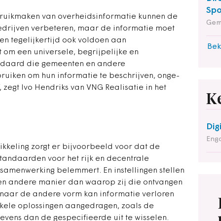
Spo
bruikmaken van overheidsinformatie kunnen de
Gem
edrijven verbeteren, maar de informatie moet
 en tegelijkertijd ook voldoen aan
Bek
t om een universele, begrijpelijke en
ndaard die gemeenten en andere
ruiken om hun informatie te beschrijven, onge­
 zegt Ivo Hendriks van VNG Realisatie in het
K
Dig
Enga
wikkeling zorgt er bijvoorbeeld voor dat de
standaarden voor het rijk en decentrale
samenwerking belemmert. En instellingen stellen
n andere manier dan waarop zij die ontvangen
e naar de andere vorm kan informatie verloren
nkele oplossingen aangedragen, zoals de
ens dan de gespecifieerde uit te wisselen.