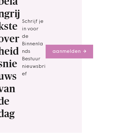
bela
ngrij
Schrijf je
kste
in voor
over
de
Binnenla
heid
nds
aanmelden
Bestuur
snie
nieuwsbri
uws
ef
van
de
dag