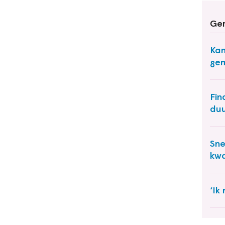
Ger
Kam
gem
Fin
duu
Sne
kwa
‘Ik