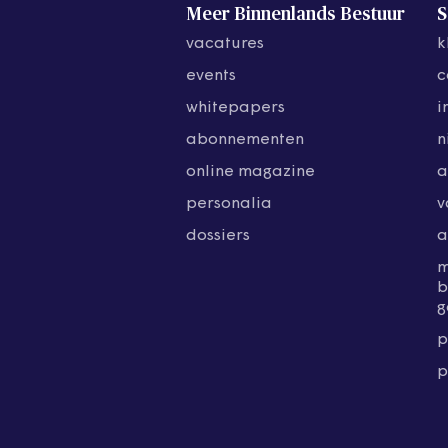
Meer Binnenlands Bestuur
S
vacatures
k
events
c
whitepapers
i
abonnementen
n
online magazine
a
personalia
v
dossiers
a
b
g
p
p