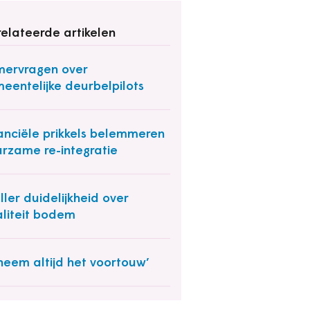
elateerde artikelen
ervragen over
eentelijke deurbelpilots
anciële prikkels belemmeren
rzame re-integratie
ller duidelijkheid over
liteit bodem
 neem altijd het voortouw’