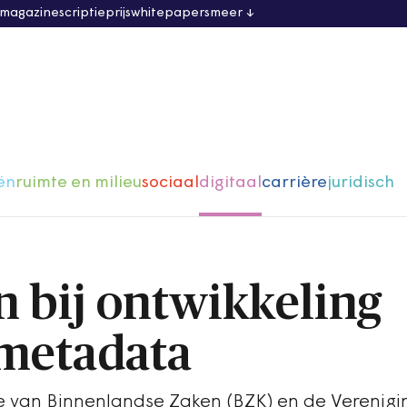
 magazine
scriptieprijs
whitepapers
meer
ën
ruimte en milieu
sociaal
digitaal
carrière
juridisch
 bij ontwikkeling
 metadata
e van Binnenlandse Zaken (BZK) en de Verenigi