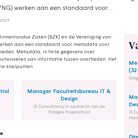
NG) werken aan een standaard voor…
2019
Binnenlandse Zaken (BZK) en de Vereniging van
V
rken aan een standaard voor metadata voor
rheden. Metadata, in feite gegevens over
t uitwisselen van informatie tussen overheden. Het
Med
le knelpunten.
(32
Omg
trol
Manager Faculteitsbureau IT &
Man
Design
Des
JS Consultancy in opdracht van de
Haagse Hogeschool
JS C
Haa
ie
Dir