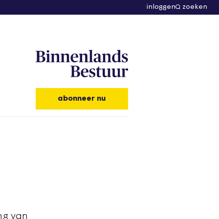
inloggen
zoeken
abonneer nu
ng van