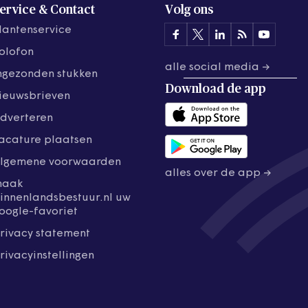
ervice & Contact
Volg ons
lantenservice
olofon
alle social media →
ngezonden stukken
Download de
app
ieuwsbrieven
dverteren
acature plaatsen
lgemene voorwaarden
alles over de app →
maak
innenlandsbestuur.nl uw
oogle-favoriet
rivacy statement
rivacyinstellingen