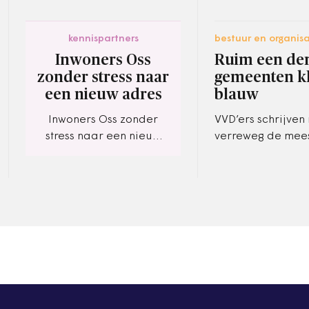
kennispartners
bestuur en organisa
Inwoners Oss
Ruim een de
zonder stress naar
gemeenten k
een nieuw adres
blauw
Inwoners Oss zonder
VVD’ers schrijven 
stress naar een nieuw
verreweg de mee
adres. Verhuizing
sollicitatiebrieve
makkelijk online
burgemeestersvac
doorgeven met eDienst
worden ook op rel
Doorgeven Verhuizing
posten…