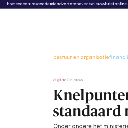
home
vacatures
academie
adverteren
events
nieuwsbrief
online
bestuur en organisatie
financi
digitaal
/
nieuws
Knelpunten
standaard
Onder andere het ministeri