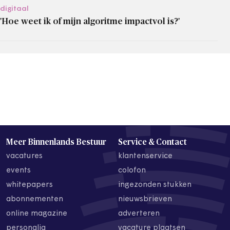
digitaal
'Hoe weet ik of mijn algoritme impactvol is?'
Meer Binnenlands Bestuur
Service & Contact
vacatures
klantenservice
events
colofon
whitepapers
ingezonden stukken
abonnementen
nieuwsbrieven
online magazine
adverteren
personalia
vacature plaatsen