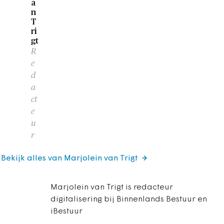
a
n
T
ri
gt
R
e
d
a
ct
e
u
r
Bekijk alles van Marjolein van Trigt
Marjolein van Trigt is redacteur
digitalisering bij Binnenlands Bestuur en
iBestuur