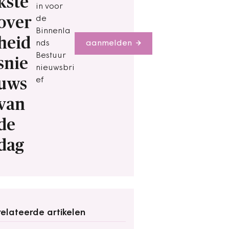
kste
in voor
over
de
Binnenla
heid
nds
aanmelden
Bestuur
snie
nieuwsbri
uws
ef
van
de
dag
elateerde artikelen