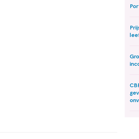
Por
Pri
lee
Gro
inc
CBP
gev
on