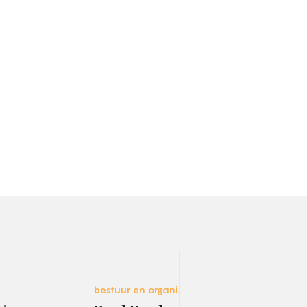
bestuur en organisatie
digit