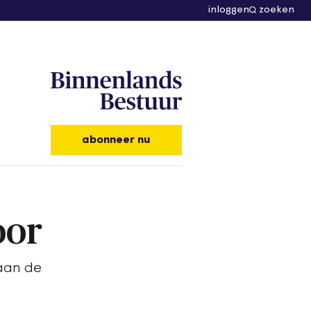
inloggen
zoeken
abonneer nu
oor
aan de