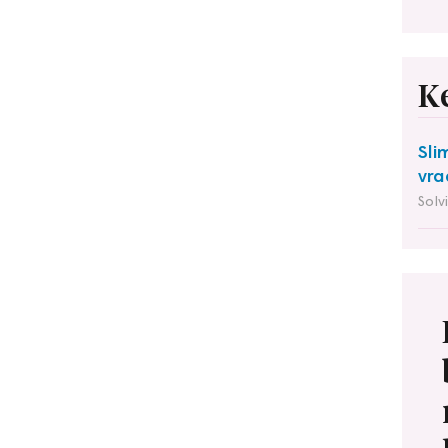
K
Sli
vra
Solv