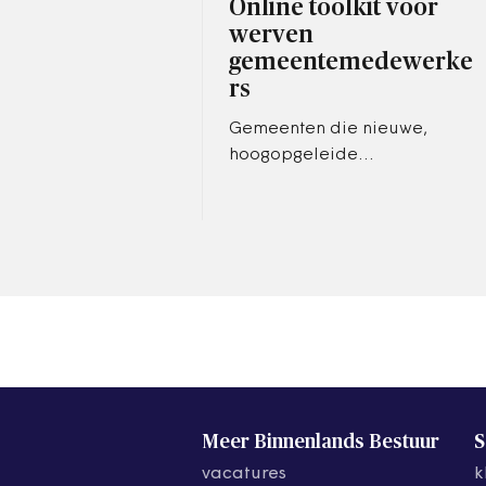
Online toolkit voor
werven
gemeentemedewerke
rs
Gemeenten die nieuwe,
hoogopgeleide
medewerkers zoeken,
kunnen gratis gebruikmaken
van een landelijke
campagne die het A+O
fonds Gemeenten…
Meer Binnenlands Bestuur
S
vacatures
k