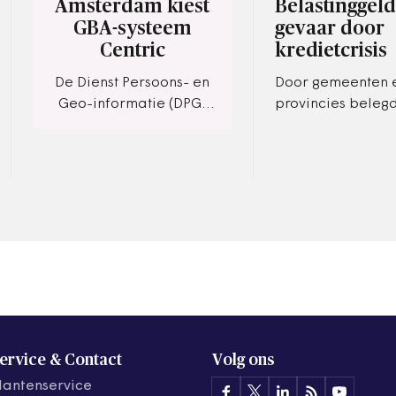
Amsterdam kiest
Belastinggeld
GBA-systeem
gevaar door
Centric
kredietcrisis
De Dienst Persoons- en
Door gemeenten 
Geo-informatie (DPG)
provincies belegd
van de gemeente
niet veilig te zijn,
Amsterdam heeft voor
regelgeving ten sp
de vervanging van haar
Holland dreigde
GBA-systeem gekozen
honderden…
voor…
ervice & Contact
Volg ons
lantenservice