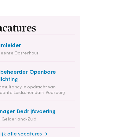
acatures
mleider
eente Oosterhout
kbeheerder Openbare
lichting
onsultancy in opdracht van
eente Leidschendam-Voorburg
ager Bedrijfsvoering
 Gelderland-Zuid
ijk alle vacatures