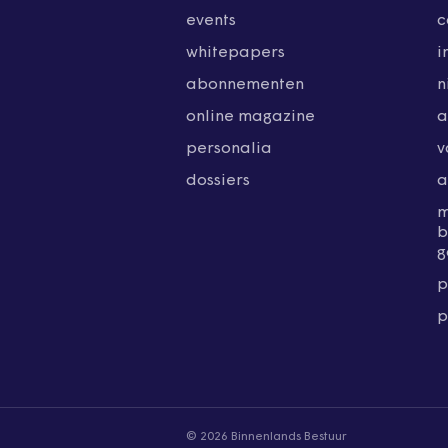
events
c
whitepapers
i
abonnementen
n
online magazine
a
personalia
v
dossiers
a
b
g
p
p
© 2026 Binnenlands Bestuur