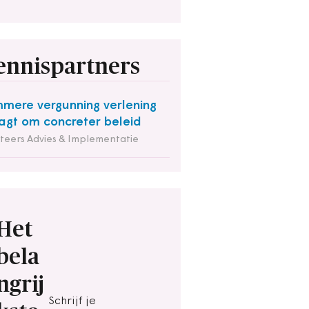
ennispartners
mmere vergunning verlening
agt om concreter beleid
iteers Advies & Implementatie
Het
bela
ngrij
Schrijf je