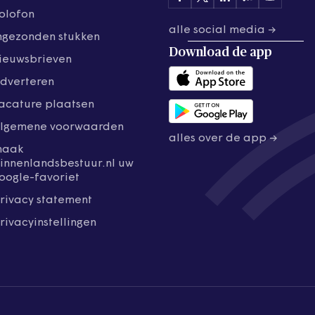
olofon
alle social media →
ngezonden stukken
Download de
app
ieuwsbrieven
dverteren
acature plaatsen
lgemene voorwaarden
alles over de app →
maak
innenlandsbestuur.nl uw
oogle-favoriet
rivacy statement
rivacyinstellingen