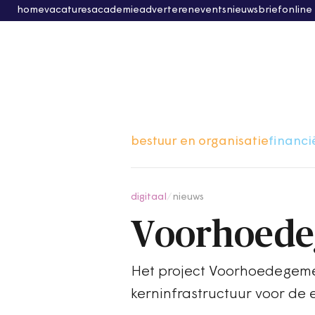
home
vacatures
academie
adverteren
events
nieuwsbrief
online
bestuur en organisatie
financi
digitaal
/
nieuws
Voorhoede
Het project Voorhoedegem
kerninfrastructuur voor de 