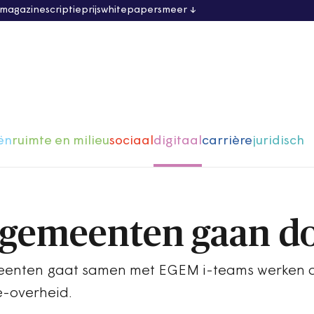
 magazine
scriptieprijs
whitepapers
meer
ën
ruimte en milieu
sociaal
digitaal
carrière
juridisch
gemeenten gaan d
eenten gaat samen met EGEM i-teams werken 
e-overheid.