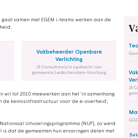
 gaat samen met EGEM i-teams werken aan de
V
heid.
Tea
Vakbeheerder Openbare
Gem
Verlichting
JS Consultancy in opdracht van
Va
gemeente Leidschendam-Voorburg
Ver
JS C
gem
en wil tot 2010 meewerken aan het ‘in samenhang
 de kennisinfrastructuur voor de e-overheid’,
Man
GGD
et Nationaal Uitvoeringsprogramma (NUP), zo werd
 is dat de gemeenten hun ervaringen delen met
Bek