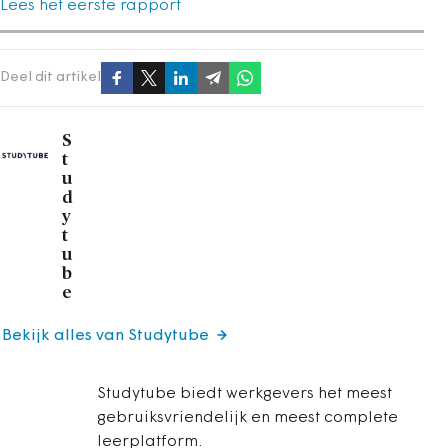
Lees het eerste rapport
Deel dit artikel
S
t
u
d
y
t
u
b
e
Bekijk alles van Studytube
Studytube biedt werkgevers het meest
gebruiksvriendelijk en meest complete
leerplatform.