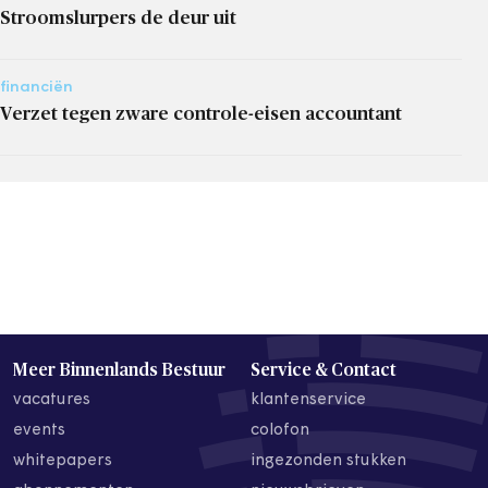
Stroomslurpers de deur uit
financiën
Verzet tegen zware controle-eisen accountant
Meer Binnenlands Bestuur
Service & Contact
vacatures
klantenservice
events
colofon
whitepapers
ingezonden stukken