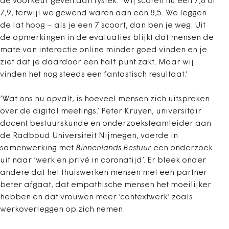
de voorkeur geven aan fysiek. ‘Wij scoren nu een 7,8 of
7,9, terwijl we gewend waren aan een 8,5. We leggen
de lat hoog – als je een 7 scoort, dan ben je weg. Uit
de opmerkingen in de evaluaties blijkt dat mensen de
mate van interactie online minder goed vinden en je
ziet dat je daardoor een half punt zakt. Maar wij
vinden het nog steeds een fantastisch resultaat.’
‘Wat ons nu opvalt, is hoeveel mensen zich uitspreken
over de digital meetings.’ Peter Kruyen, universitair
docent bestuurskunde en onderzoeksteamleider aan
de Radboud Universiteit Nijmegen, voerde in
samenwerking met
Binnenlands Bestuur
een onderzoek
uit naar ‘werk en privé in coronatijd’. Er bleek onder
andere dat het thuiswerken mensen met een partner
beter afgaat, dat empathische mensen het moeilijker
hebben en dat vrouwen meer ‘contextwerk’ zoals
werkoverleggen op zich nemen.