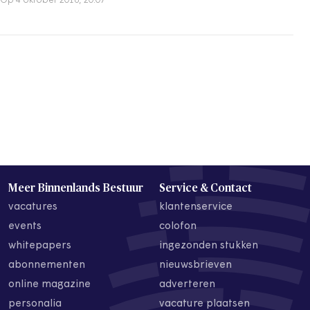
Op 4 oktober 2016, 20:07
Meer Binnenlands Bestuur
Service & Contact
vacatures
klantenservice
events
colofon
whitepapers
ingezonden stukken
abonnementen
nieuwsbrieven
online magazine
adverteren
personalia
vacature plaatsen