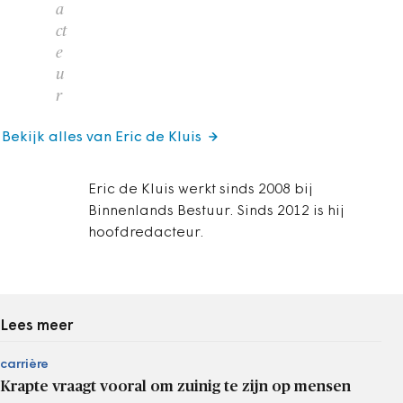
a
ct
e
u
r
Bekijk alles van Eric de Kluis
Eric de Kluis werkt sinds 2008 bij
Binnenlands Bestuur. Sinds 2012 is hij
hoofdredacteur.
Lees meer
carrière
Krapte vraagt vooral om zuinig te zijn op mensen