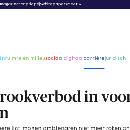
 magazine
scriptieprijs
whitepapers
meer
ën
ruimte en milieu
sociaal
digitaal
carrière
juridisch
t rookverbod in voo
en
ere ligt, mogen ambtenaren niet meer roken o