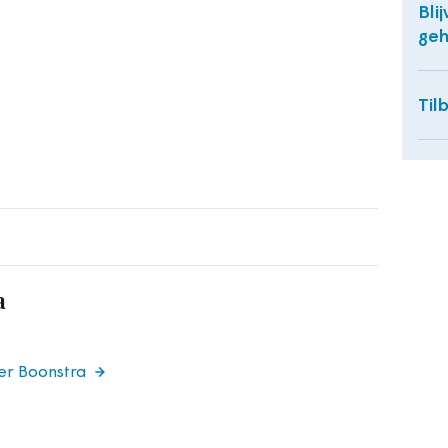
Bli
geh
Til
a
er Boonstra