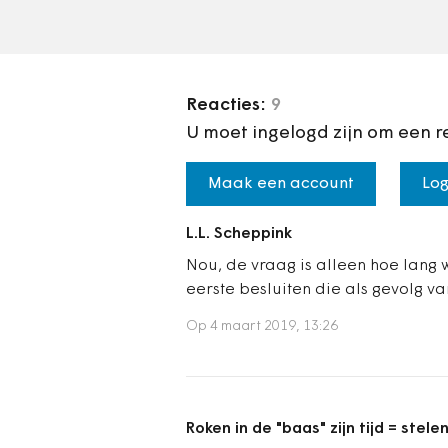
Reacties:
9
U moet ingelogd zijn om een r
Maak een account
Log
L.L. Scheppink
Nou, de vraag is alleen hoe lang
eerste besluiten die als gevolg 
Op 4 maart 2019, 13:26
Roken in de "baas" zijn tijd = stel