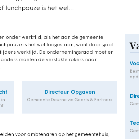
 of lunchpauze is het wel…
n onder werktijd, als het aan de gemeente
V
lunchpauze is het wel toegestaan, want daar gaat
 tijdens werktijd. De ondernemingsraad moet er
anders moeten de verstokte rokers naar
Voo
.
Bes
opd
cht
Directeur Opgaven
Dir
 in
Gemeente Deurne via Geerts & Partners
Geme
ht
Tea
Gem
 gelden voor ambtenaren op het gemeentehuis,