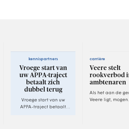
kennispartners
carrière
Vroege start van
Veere stelt
uw APPA-traject
rookverbod i
betaalt zich
ambtenaren
dubbel terug
Als het aan de g
Veere ligt, mogen
Vroege start van uw
ambtenaren niet 
APPA-traject betaalt
onder werktijd. T
zich dubbel terug. Op 20
koffie- of lunchpa
maart maakt de kiezer
wel…
een keuze en dit heeft