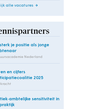
ijk alle vacatures
ennispartners
sterk je positie als jonge
btenaar
tuursacademie Nederland
ten en cijfers
ticipatiecoalitie 2025
rkracht
itiek‑ambtelijke sensitiviteit in
praktijk