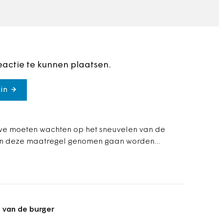
mogelijk gevolgen voor
uw…
eactie te kunnen plaatsen.
in
 we moeten wachten op het sneuvelen van de
van deze maatregel genomen gaan worden...
en van de burger