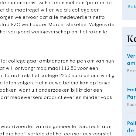
e buitendienst. Schoffelen met een ‘peuk in de
Bek
‘Met die maatregel willen we als college een
zorgen we ervoor dat alle medewerkers netto
agblad PZC wethouder Marcel Steketee. Volgens de
 het van goed werkgeverschap om het roken te
K
Ver
 Het college gaat ambtenaren helpen om van hun
am
at wil, ontvangt maximaal 112,50 voor een
Bes
n totaal trekt het college 2250 euro uit om twintig
 laten volgen. Het nieuwe beleid kan op lange
Fei
itpakken, want uit onderzoeken blijkt dat een
Par
gt dat medewerkers productiever en minder vaak
Buu
Pol
t de woordvoerder van de gemeente Dordrecht aan
de 
 die heeft verteld dat het een serieus voorstel