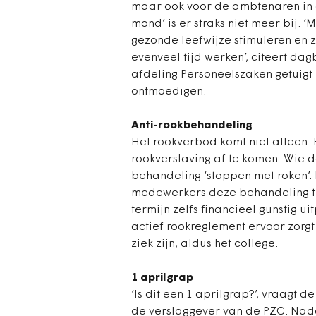
maar ook voor de ambtenaren in d
mond’ is er straks niet meer bij. 
gezonde leefwijze stimuleren en 
evenveel tijd werken’, citeert d
afdeling Personeelszaken getuigt
ontmoedigen.
Anti-rookbehandeling
Het rookverbod komt niet alleen.
rookverslaving af te komen. Wie d
behandeling ‘stoppen met roken’. I
medewerkers deze behandeling te
termijn zelfs financieel gunstig u
actief rookreglement ervoor zor
ziek zijn, aldus het college.
1 aprilgrap
‘Is dit een 1 aprilgrap?’, vraag
de verslaggever van de PZC. Nadat