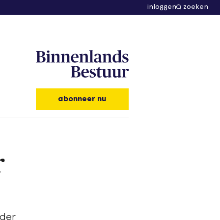
inloggen
zoeken
abonneer nu
r
nder