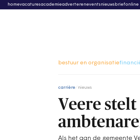
home
vacatures
academie
adverteren
events
nieuwsbrief
online
bestuur en organisatie
financi
carrière
/
nieuws
Veere stel
ambtenar
Als het aan de gemeente Ve