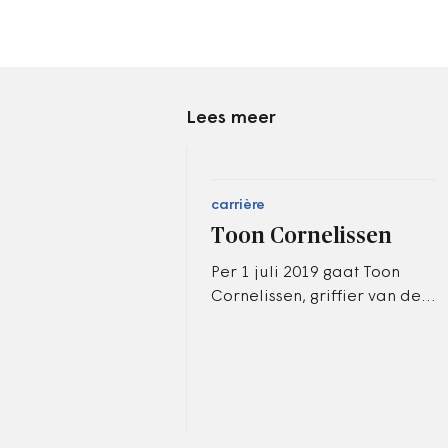
Lees meer
carrière
Toon Cornelissen
Per 1 juli 2019 gaat Toon
Cornelissen, griffier van de
gemeente Boxmeer met
pensioen. De raad heeft
onlangs Kike Groenewoud
per die datum…