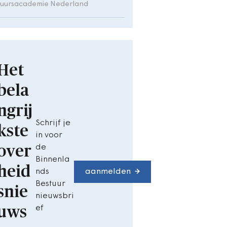
tuursacademie Nederland
Het
bela
ngrij
Schrijf je
kste
in voor
over
de
Binnenla
heid
nds
aanmelden
Bestuur
snie
nieuwsbri
uws
ef