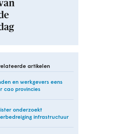
van
de
dag
elateerde artikelen
den en werkgevers eens
r cao provincies
ister onderzoekt
erbedreiging infrastructuur