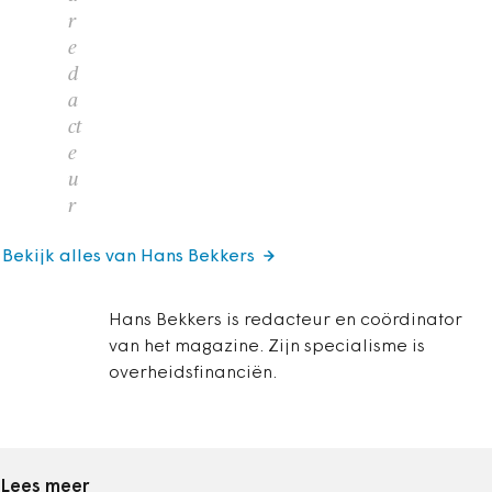
r
e
d
a
ct
e
u
r
Bekijk alles van Hans Bekkers
Hans Bekkers is redacteur en coördinator
van het magazine. Zijn specialisme is
overheidsfinanciën.
Lees meer