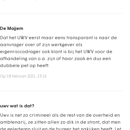
De Majjem
Dat het UWV eerst maar eens transparant is naar de
aanvrager over of zijn werkgever als
eigenrisicodrager ook klant is bij het UWV voor de
afhandeling van o.a. zijn of haar zaak en dus een
dubbele pet op heeft.
Op 18 februari 2021, 23:16
uwv wat is dat?
Uwv is net zo crimineel als de rest van de overheid en
ambtenarij, ze zitten allen zo dik in de stront, dat men
de gelederen sluit en de burger het nakijken heeft. Let