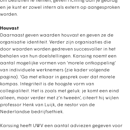
om besluiten te nemen, geven richting aan je gedrag
en je kunt er zowel intern als extern op aangesproken
worden.
Houvast
Daarnaast geven waarden houvast en geven ze de
organisatie identiteit. Verder zijn organisaties die
door waarden worden gedreven succesvoller in het
behalen van hun doelstellingen. Karssing noemt een
aantal mogelijke vormen van ‘morele ontkoppeling’
van individuele werknemers (zie kader volgende
pagina). ‘Ga met elkaar in gesprek over dat morele
kompas. Integriteit is de hoogste vorm van
collegialiteit. Het is zoals met geluk: je komt een eind
alleen, maar verder met z’n tweeën’, citeert hij wijlen
professor Henk van Luijk, de nestor van de
Nederlandse bedrijfsethiek.
Karssing heeft UWV een aantal adviezen gegeven voor