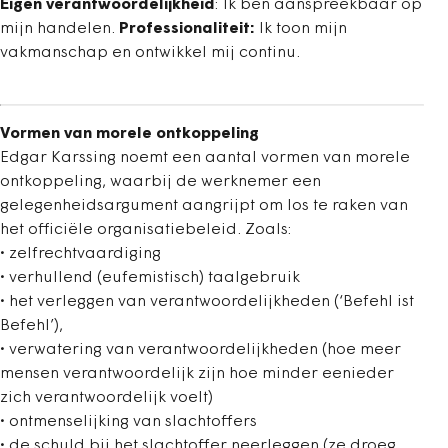
Eigen verantwoordelijkheid
: Ik ben aanspreekbaar op
mijn handelen.
Professionaliteit:
Ik toon mijn
vakmanschap en ontwikkel mij continu.
Vormen van morele ontkoppeling
Edgar Karssing noemt een aantal vormen van morele
ontkoppeling, waarbij de werknemer een
gelegenheidsargument aangrijpt om los te raken van
het officiële organisatiebeleid. Zoals:
• zelfrechtvaardiging
• verhullend (eufemistisch) taalgebruik
• het verleggen van verantwoordelijkheden (‘Befehl ist
Befehl’),
• verwatering van verantwoordelijkheden (hoe meer
mensen verantwoordelijk zijn hoe minder eenieder
zich verantwoordelijk voelt)
• ontmenselijking van slachtoffers
• de schuld bij het slachtoffer neerleggen (ze droeg