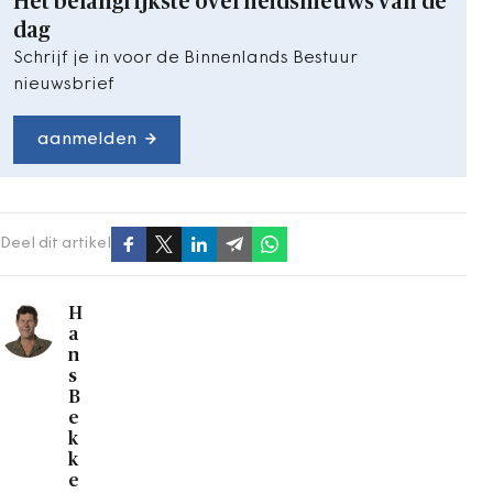
Het belangrijkste overheidsnieuws van de
dag
Schrijf je in voor de Binnenlands Bestuur
nieuwsbrief
aanmelden
Deel dit artikel
H
a
n
s
B
e
k
k
e