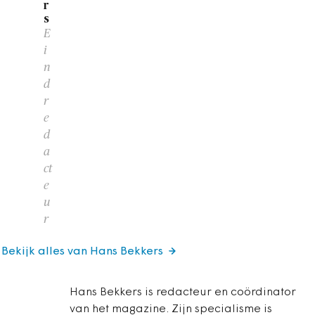
r
s
E
i
n
d
r
e
d
a
ct
e
u
r
Bekijk alles van Hans Bekkers
Hans Bekkers is redacteur en coördinator
van het magazine. Zijn specialisme is