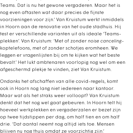
Teams. Dat is nu het gewone vergaderen. Maar het is
nog even aftasten wat daar precies de fijnste
voorzieningen voor zijn.’ Van Kruistum werkt inmiddels
in Hoorn aan de renovatie van het oude stadhuis. Hij
test er verschillende varianten uit als ideale ‘Teams-
plekken’. Van Kruistum: ‘Met of zonder
noise canceling
-
koptelefoons, met of zonder schotjes eromheen. We
leggen er vragenlijsten bij om te kijken wat het beste
bevalt.’ Het lukt ambtenaren voorlopig nog wel om een
afgeschermd plekje te vinden, ziet Van Kruistum.
Ondanks het afschaffen van alle covid-regels, komt
ook in Hoorn nog lang niet iedereen naar kantoor.
Maar wat als het straks weer volloopt? Van Kruistum
denkt dat het nog wel gaat gebeuren. In Hoorn telt hij
hoeveel werkplekken en vergaderzalen er bezet zijn
op twee tijdstippen per dag, om half tien en om half
drie. ‘Dat aantal neemt nog altijd iets toe. Mensen
blijven nu nog thuis omdat ze voorzichtig zijn.’