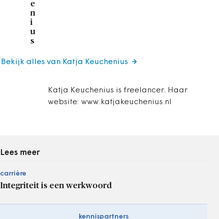
e
n
i
u
s
Bekijk alles van Katja Keuchenius
Katja Keuchenius is freelancer. Haar
website: www.katjakeuchenius.nl
Lees meer
carrière
Integriteit is een werkwoord
kennispartners