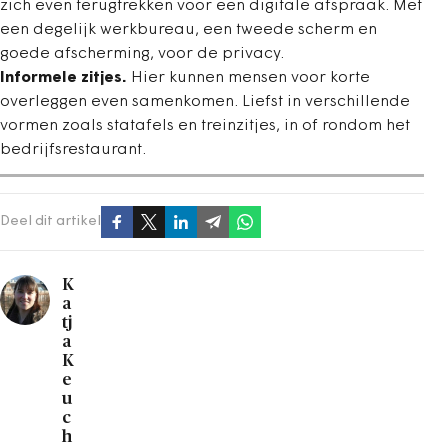
zich even terugtrekken voor een digitale afspraak. Met
een degelijk werkbureau, een tweede scherm en
goede afscherming, voor de privacy.
Informele zitjes.
Hier kunnen mensen voor korte
overleggen even samenkomen. Liefst in verschillende
vormen zoals statafels en treinzitjes, in of rondom het
bedrijfsrestaurant.
Deel dit artikel
K
a
tj
a
K
e
u
c
h