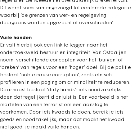
regel is en de tweede het overduidelijk breken ervan.
Dit wordt soms samengevoegd tot een brede categorie
waarbij ‘de grenzen van wet- en regelgeving
doorgaans worden opgezocht of overschreden’.
Vuile handen
Er valt hierbij ook een link te leggen naar het
onderzoeksveld bestuur en integriteit. Van Ostaaijen
noemt verschillende concepten voor het ‘buigen’ of
‘breken’ van regels voor een ‘hoger’ doel. Bij de politie
bestaat ‘noble cause corruption’, zoals etnisch
profileren in een poging om criminaliteit te reduceren.
Daarnaast bestaat ‘dirty hands’: iets noodzakelijks
doen dat tegelijkertijd onjuist is. Een voorbeeld is het
martelen van een terrorist om een aanslag te
voorkomen. Door iets kwaads te doen, bereik je iets
goeds en noodzakelijks, maar dat maakt het kwaad
niet goed: je maakt vuile handen.