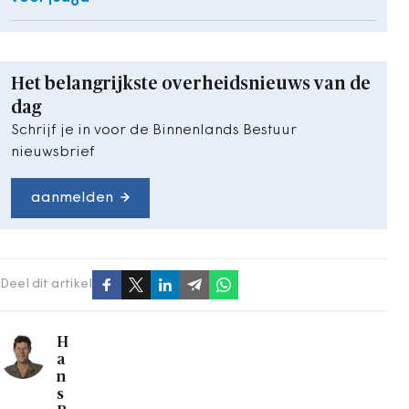
Het belangrijkste overheidsnieuws van de
dag
Schrijf je in voor de Binnenlands Bestuur
nieuwsbrief
aanmelden
Deel dit artikel
H
a
n
s