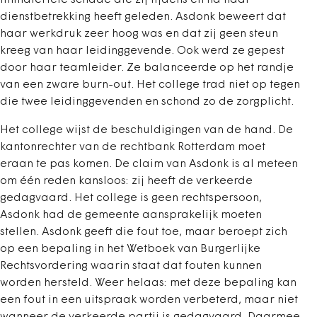
immateriële schade die zij tijdens en na haar
dienstbetrekking heeft geleden. Asdonk beweert dat
haar werkdruk zeer hoog was en dat zij geen steun
kreeg van haar leidinggevende. Ook werd ze gepest
door haar teamleider. Ze balanceerde op het randje
van een zware burn-out. Het college trad niet op tegen
die twee leidinggevenden en schond zo de zorgplicht.
Het college wijst de beschuldigingen van de hand. De
kantonrechter van de rechtbank Rotterdam moet
eraan te pas komen. De claim van Asdonk is al meteen
om één reden kansloos: zij heeft de verkeerde
gedagvaard. Het college is geen rechtspersoon,
Asdonk had de gemeente aansprakelijk moeten
stellen. Asdonk geeft die fout toe, maar beroept zich
op een bepaling in het Wetboek van Burgerlijke
Rechtsvordering waarin staat dat fouten kunnen
worden hersteld. Weer helaas: met deze bepaling kan
een fout in een uitspraak worden verbeterd, maar niet