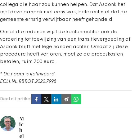
collega die haar zou kunnen helpen. Dat Asdonk het
met deze aanpak niet eens was, betekent niet dat de
gemeente ernstig verwijtbaar heeft gehandeld.
Om al die redenen wijst de kantonrechter ook de
vordering tot toewijzing van een transitievergoeding af.
Asdonk blijft met lege handen achter. Omdat zij deze
procedure heeft verloren, moet ze de proceskosten
betalen, ruim 700 euro.
* De naam is gefingeerd.
ECLI:NL:RBROT:2022:7998
Deel dit artikel
M
ic
h
el