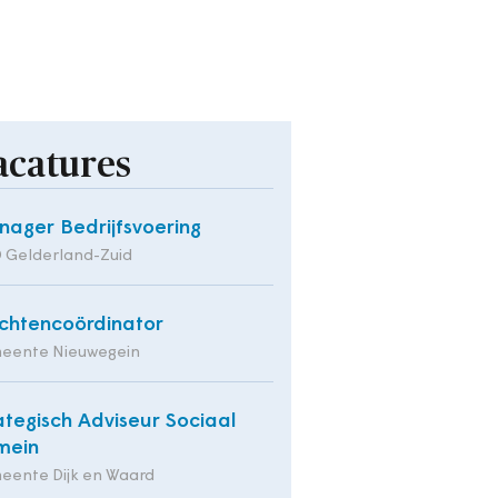
acatures
ager Bedrijfsvoering
 Gelderland-Zuid
chtencoördinator
eente Nieuwegein
ategisch Adviseur Sociaal
mein
eente Dijk en Waard