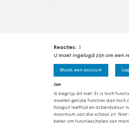
het verschijnen van pikante
filmpjes op sociale media,
hebben…
Reacties:
3
U moet ingelogd zijn om een r
Maak een account
Log
Jan
Ik begrijp dit niet. Er is toch f
moeten gelijke functies dan toch
hooguit leeftijd en arbeidsduur n
maximum van die schaal zit. Niet o
beter om functieschalen van mann