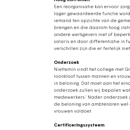
Hoog instromen
Een reorganisatie kan ervoor zor
lager gewaardeerde functie word
iemand ten opzichte van de geme
brengen en die daarom hoog instr
andere werkgevers niet of beperkt
salaris en door differentiatie in 
verschillen zijn die er feitelijk niet
Onderzoek
Niettemin vindt het college met 
loonkloof tussen mannen en vrouwe
in beloning. Dat moet aan het eind
onderzoek zullen wij bepalen wat
medewerkers.’ Nader onderzoek za
de beloning van ambtenaren wel 
vrouwen voldoet.
Certificeringssysteem