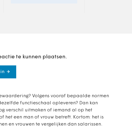
gemiddelde salar
het Jaar 2021 geopend
procent in het n
eactie te kunnen plaatsen.
in
unctiewaardering? Volgens vooraf bepaalde normen
 dezelfde functieschaal opleveren? Dan kan
og verschil uitmaken of iemand al op het
f het een man of vrouw betreft. Kortom: het is
en en vrouwen te vergelijken dan salarissen.