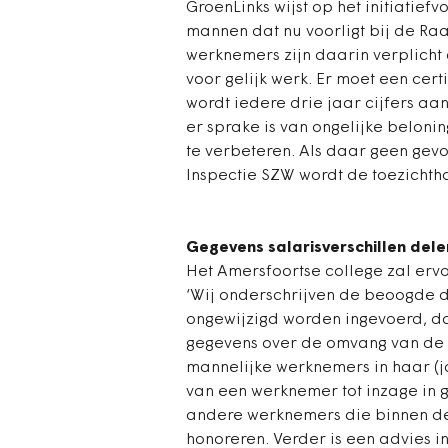
GroenLinks wijst op het initiatief
mannen dat nu voorligt bij de Raa
werknemers zijn daarin verplicht a
voor gelijk werk. Er moet een cert
wordt iedere drie jaar cijfers aan
er sprake is van ongelijke beloni
te verbeteren. Als daar geen gev
Inspectie SZW wordt de toezichth
Gegevens salarisverschillen dele
Het Amersfoortse college zal erv
‘Wij onderschrijven de beoogde do
ongewijzigd worden ingevoerd, dan
gegevens over de omvang van de v
mannelijke werknemers in haar (ja
van een werknemer tot inzage in 
andere werknemers die binnen de
honoreren. Verder is een advies i