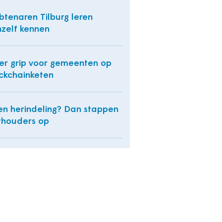
tenaren Tilburg leren
hzelf kennen
r grip voor gemeenten op
ckchainketen
n herindeling? Dan stappen
houders op