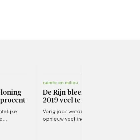
ruimte en milieu
carri
eloning
De Rijn bleef ook in
Per
 procent
2019 veel te vies
20
telijke
Vorig jaar werden in de Rijn
Er h
e
opnieuw veel industriële
geso
oort
chemicaliën, resten van
van 
il in het
geneesmiddelen en
Stad