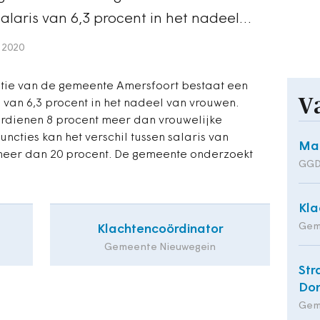
salaris van 6,3 procent in het nadeel…
 2020
atie van de gemeente Amersfoort bestaat een
V
s van 6,3 procent in het nadeel van vrouwen.
rdienen 8 procent meer dan vrouwelijke
ncties kan het verschil tussen salaris van
Man
eer dan 20 procent. De gemeente onderzoekt
GGD
Kla
Gem
Klachtencoördinator
Gemeente Nieuwegein
Str
Do
Gem