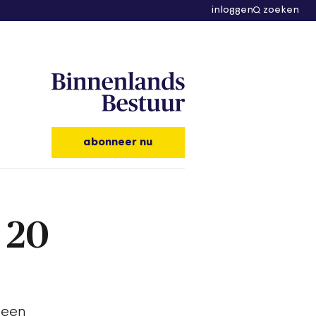
inloggen
zoeken
abonneer nu
 20
 een