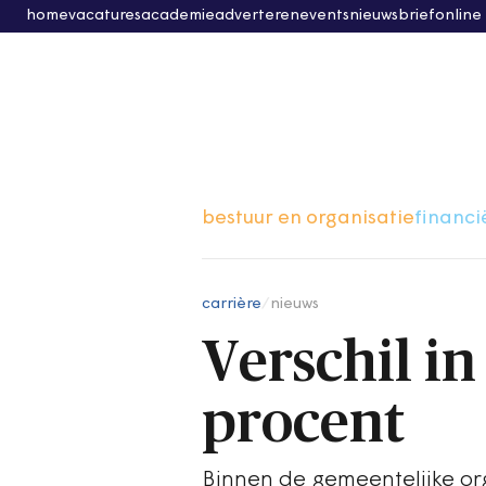
home
vacatures
academie
adverteren
events
nieuwsbrief
online
bestuur en organisatie
financi
carrière
/
nieuws
Verschil i
procent
Binnen de gemeentelijke o