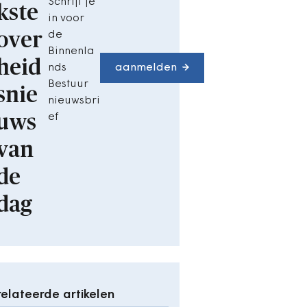
Schrijf je
kste
in voor
over
de
Binnenla
heid
nds
aanmelden
Bestuur
snie
nieuwsbri
uws
ef
van
de
dag
elateerde artikelen