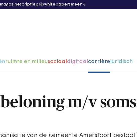
 magazine
scriptieprijs
whitepapers
meer
ën
ruimte en milieu
sociaal
digitaal
carrière
juridisch
n beloning m/v soms
rganisatie van de gemeente Amersfoort bestaat