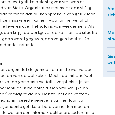
voorstel Wet gelijke beloning van vrouwen en
d van State. Organisaties met meer dan vijftig
Amb
an te tonen dat bij hen sprake is van gelijk loon
zic
ificeringssysteem komen, waarbij het verplicht
 te leveren over het salaris van werknemers. Als
Mee
ng, dan krijgt de werkgever de kans om de situatie
blo
olg aan wordt gegeven, dan volgen boetes. De
oudende instantie.
Gee
wet
n
oor zorgen dat de gemeente aan de wet voldoet.
elen van de wet zeker.’ Mocht de initiatiefwet
 zal de gemeente wettelijk verplicht zijn om
erschillen in beloning tussen vrouwelijke en
ar)verslag te delen. Ook zal het een verzoek
geanonimiseerde gegevens van het loon van
 gemeente gelijke arbeid verrichten moeten
n de wet om een interne klachtenprocedure in te