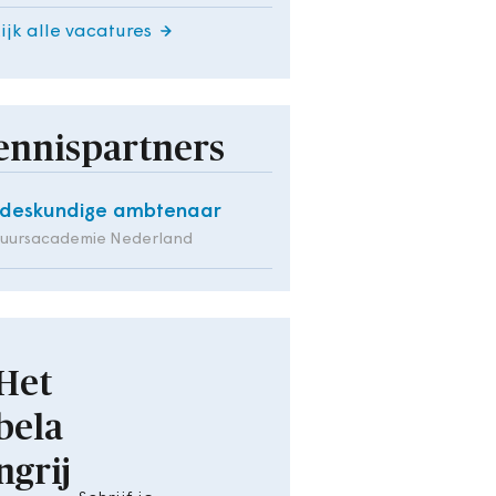
ijk alle vacatures
ennispartners
deskundige ambtenaar
tuursacademie Nederland
Het
bela
ngrij