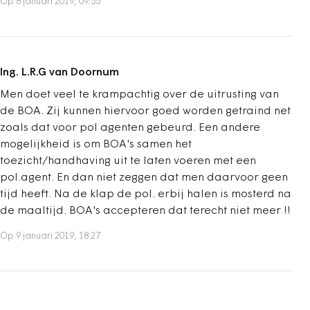
Op 8 januari 2019, 09:55
Ing. L.R.G van Doornum
Men doet veel te krampachtig over de uitrusting van
de BOA. Zij kunnen hiervoor goed worden getraind net
zoals dat voor pol agenten gebeurd. Een andere
mogelijkheid is om BOA's samen het
toezicht/handhaving uit te laten voeren met een
pol.agent. En dan niet zeggen dat men daarvoor geen
tijd heeft. Na de klap de pol. erbij halen is mosterd na
de maaltijd. BOA's accepteren dat terecht niet meer !!
Op 9 januari 2019, 18:27