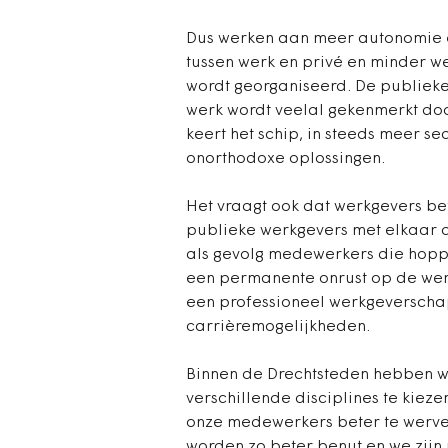
Dus werken aan meer autonomie en
tussen werk en privé en minder w
wordt georganiseerd. De publiek
werk wordt veelal gekenmerkt doo
keert het schip, in steeds meer s
onorthodoxe oplossingen.
Het vraagt ook dat werkgevers be
publieke werkgevers met elkaar 
als gevolg medewerkers die hopp
een permanente onrust op de werk
een professioneel werkgeverschap,
carrièremogelijkheden.
Binnen de Drechtsteden hebben w
verschillende disciplines te kiez
onze medewerkers beter te werve
worden zo beter benut en we zijn