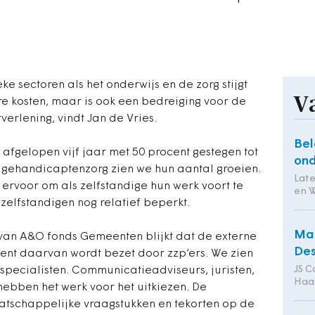
ke sectoren als het onderwijs en de zorg stijgt
V
gere kosten, maar is ook een bedreiging voor de
verlening, vindt Jan de Vries.
Bel
e afgelopen vijf jaar met 50 procent gestegen tot
ond
n gehandicaptenzorg zien we hun aantal groeien.
Lat
ervoor om als zelfstandige hun werk voort te
en 
 zelfstandigen nog relatief beperkt.
Man
 van A&O fonds Gemeenten blijkt dat de externe
Des
ocent daarvan wordt bezet door zzp’ers. We zien
JS C
specialisten. Communicatieadviseurs, juristen,
Haa
 hebben het werk voor het uitkiezen. De
tschappelijke vraagstukken en tekorten op de