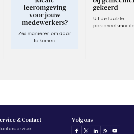
ideale
bij gemeente
leeromgeving
gekeerd
voor jouw
Uit de laatste
medewerkers?
personeelsmonit
fonds Gemeenten 
Zes manieren om daar
de externe inhuu
te komen.
stijgt.
ervice & Contact
Volg ons
lantenservice