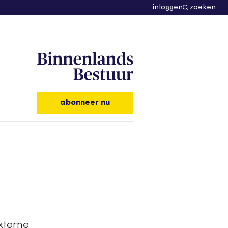
inloggen
zoeken
abonneer nu
xterne