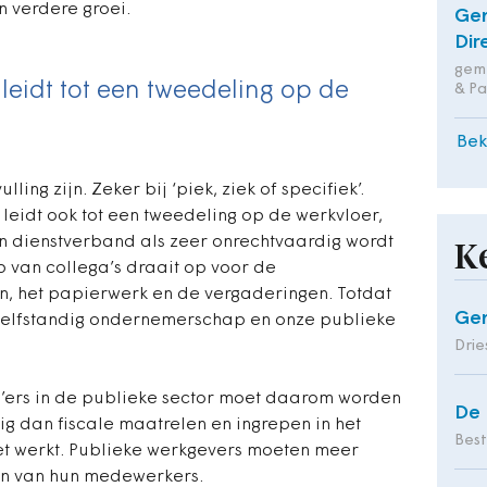
n verdere groei.
Ge
Dir
geme
leidt tot een tweedeling op de
& Pa
Bek
ng zijn. Zeker bij ‘piek, ziek of specifiek’.
eidt ook tot een tweedeling op de werkvloer,
 dienstverband als zeer onrechtvaardig wordt
K
p van collega’s draait op voor de
en, het papierwerk en de vergaderingen. Totdat
Gen
 zelfstandig ondernemerschap en onze publieke
Drie
zp’ers in de publieke sector moet daarom worden
De 
g dan fiscale maatrelen en ingrepen in het
Bes
et werkt. Publieke werkgevers moeten meer
en van hun medewerkers.