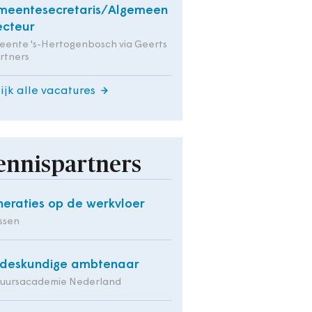
meentesecretaris/Algemeen
ecteur
ente 's-Hertogenbosch via Geerts
rtners
ijk alle vacatures
ennispartners
eraties op de werkvloer
ssen
deskundige ambtenaar
tuursacademie Nederland