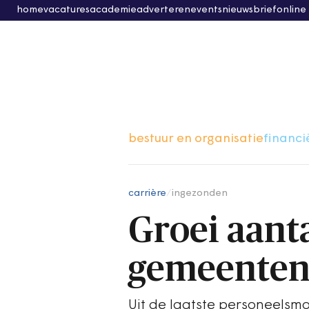
home
vacatures
academie
adverteren
events
nieuwsbrief
online
bestuur en organisatie
financi
carrière
/
ingezonden
Groei aanta
gemeenten
Uit de laatste personeelsm