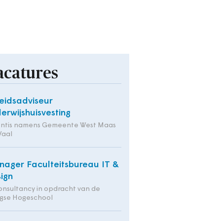
acatures
eidsadviseur
erwijshuisvesting
entis namens Gemeente West Maas
Waal
ager Faculteitsbureau IT &
ign
onsultancy in opdracht van de
gse Hogeschool