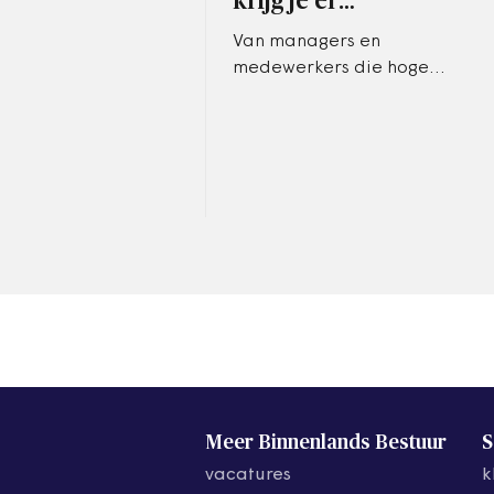
krijg je er…’
Van managers en
medewerkers die hoge
werkdruk vaker agenderen,
hoort Schouman nu: ‘zeg
maar nee, dan krijg je die
extra taak tóch mee’.
Meer Binnenlands Bestuur
S
vacatures
k