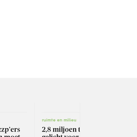
ruimte en milieu
carri
zzp’ers
2,8 miljoen tegels
Gem