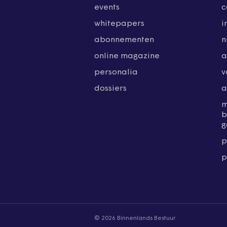
events
c
whitepapers
i
abonnementen
n
online magazine
a
personalia
v
dossiers
a
b
g
p
p
© 2026 Binnenlands Bestuur