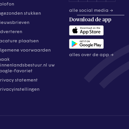
olofon
alle social media →
ngezonden stukken
Download de
app
ieuwsbrieven
dverteren
acature plaatsen
lgemene voorwaarden
alles over de app →
maak
innenlandsbestuur.nl uw
oogle-favoriet
rivacy statement
rivacyinstellingen