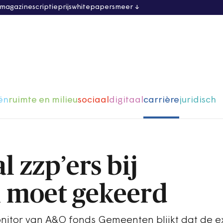
 magazine
scriptieprijs
whitepapers
meer
ën
ruimte en milieu
sociaal
digitaal
carrière
juridisch
l zzp’ers bij
 moet gekeerd
onitor van A&O fonds Gemeenten blijkt dat de e