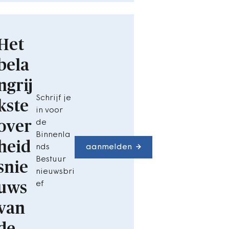
Het
bela
ngrij
Schrijf je
kste
in voor
over
de
Binnenla
heid
nds
aanmelden
Bestuur
snie
nieuwsbri
uws
ef
van