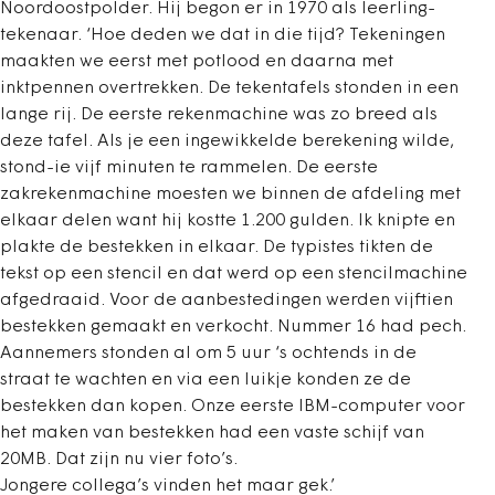
Noordoostpolder. Hij begon er in 1970 als leerling-
tekenaar. ‘Hoe deden we dat in die tijd? Tekeningen
maakten we eerst met potlood en daarna met
inktpennen overtrekken. De tekentafels stonden in een
lange rij. De eerste rekenmachine was zo breed als
deze tafel. Als je een ingewikkelde berekening wilde,
stond-ie vijf minuten te rammelen. De eerste
zakrekenmachine moesten we binnen de afdeling met
elkaar delen want hij kostte 1.200 gulden. Ik knipte en
plakte de bestekken in elkaar. De typistes tikten de
tekst op een stencil en dat werd op een stencilmachine
afgedraaid. Voor de aanbestedingen werden vijftien
bestekken gemaakt en verkocht. Nummer 16 had pech.
Aannemers stonden al om 5 uur ‘s ochtends in de
straat te wachten en via een luikje konden ze de
bestekken dan kopen. Onze eerste IBM-computer voor
het maken van bestekken had een vaste schijf van
20MB. Dat zijn nu vier foto’s.
Jongere collega’s vinden het maar gek.’