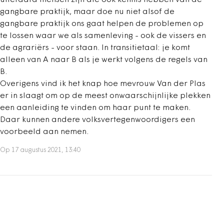
uiteraard mensen zijn die ook kennis hebben van de
gangbare praktijk, maar doe nu niet alsof de
gangbare praktijk ons gaat helpen de problemen op
te lossen waar we als samenleving - ook de vissers en
de agrariërs - voor staan. In transitietaal: je komt
alleen van A naar B als je werkt volgens de regels van
B.
Overigens vind ik het knap hoe mevrouw Van der Plas
er in slaagt om op de meest onwaarschijnlijke plekken
een aanleiding te vinden om haar punt te maken.
Daar kunnen andere volksvertegenwoordigers een
voorbeeld aan nemen.
Op 17 augustus 2021, 13:40