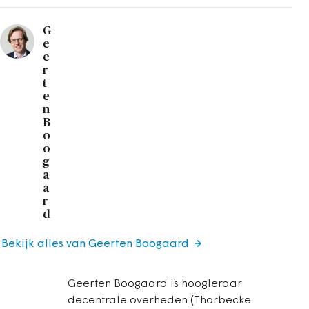
G
e
e
r
t
e
n
B
o
o
g
a
a
r
d
Bekijk alles van Geerten Boogaard
Geerten Boogaard is hoogleraar
decentrale overheden (Thorbecke