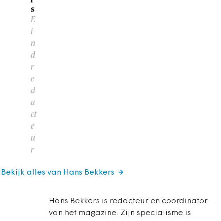
s
E
i
n
d
r
e
d
a
ct
e
u
r
Bekijk alles van Hans Bekkers
Hans Bekkers is redacteur en coördinator
van het magazine. Zijn specialisme is