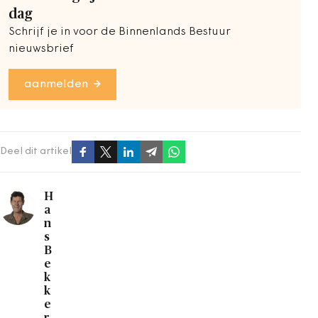
dag
Schrijf je in voor de Binnenlands Bestuur
nieuwsbrief
aanmelden
Deel dit artikel
H
a
n
s
B
e
k
k
e
r