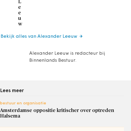
L
e
e
u
w
Bekijk alles van Alexander Leeuw
Alexander Leeuw is redacteur bij
Binnenlands Bestuur.
Lees meer
bestuur en organisatie
Amsterdamse oppositie kritischer over optreden
Halsema