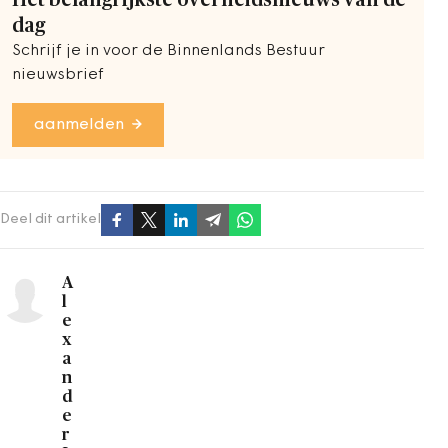
Het belangrijkste overheidsnieuws van de
dag
Schrijf je in voor de Binnenlands Bestuur
nieuwsbrief
aanmelden
Deel dit artikel
A
l
e
x
a
n
d
e
r