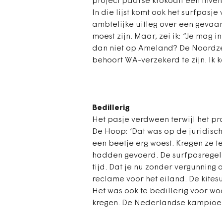
project paarse krokodil een inve
In die lijst komt ook het surfpasje
ambtelijke uitleg over een gevaar
moest zijn. Maar, zei ik: “Je mag 
dan niet op Ameland? De Noordze
behoort WA-verzekerd te zijn. Ik 
Bedillerig
Het pasje verdween terwijl het pr
De Hoop: ‘Dat was op de juridisc
een beetje erg woest. Kregen ze t
hadden gevoerd. De surfpasregeli
tijd. Dat je nu zonder vergunning
reclame voor het eiland. De kite
Het was ook te bedillerig voor wo
kregen. De Nederlandse kampioene