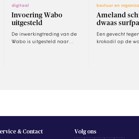
digitaal
bestuur en organisa
Invoering Wabo
Ameland sch
uitgesteld
dwaas surfpa
De inwerkingtreding van de
Een gevecht tege
Wabo is uitgesteld naar
krokodil op de w
2010. Er is meer tijd nodig
Ameland schrapt 
voor de te bouwen ICT-
speciale pasje v
voorziening.
kitesurfers.
ervice & Contact
Volg ons