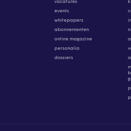
vacatures
k
events
c
whitepapers
i
abonnementen
n
online magazine
a
personalia
v
dossiers
a
b
g
p
p