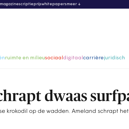
 magazine
scriptieprijs
whitepapers
meer
ën
ruimte en milieu
sociaal
digitaal
carrière
juridisch
hrapt dwaas surfp
e krokodil op de wadden. Ameland schrapt het