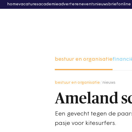
home
vacatures
academie
adverteren
events
nieuwsbrief
online
bestuur en organisatie
financi
bestuur en organisatie
/
nieuws
Ameland sc
Een gevecht tegen de paars
pasje voor kitesurfers.