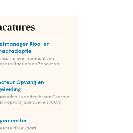
acatures
etmanager Riool en
maatadaptie
onsultancy in opdracht van
eente Haarlem en Zandvoort
ecteur Opvang en
eleiding
wendaal in opdracht van Centraal
an opvang asielzoekers (COA)
rgemeester
eente Nissewaard