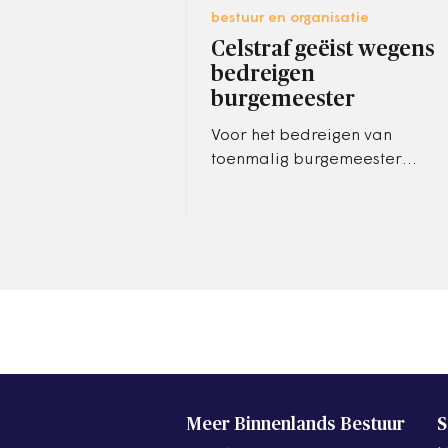
bestuur en organisatie
Celstraf geëist wegens
bedreigen
burgemeester
Voor het bedreigen van
toenmalig burgemeester
Alexander Sakkers van
Eindhoven, heeft het
Openbaar Ministerie in Den
Bosch (OM) tien weken…
Meer Binnenlands Bestuur
S