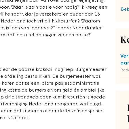
ntarisatie gemaakt van overbodige regelgeving.
 voor. Waar is zo’n pasje voor nodig? Ik kreeg een
Bek
lijke sport, dat je verzekerd en ouder dan 16
in Nederland toch vrijelijk kitesurfen? Waarom
e is toch van iedereen?” Iedere Nederlander
kan dat toch niet opleggen via een pasje?’
K
Ver
aan
oject de paarse krokodil nog liep. Burgemeester
Rad
he afdeling best slikken. De burgemeester was
e horen dat ze een idiote pasjesadministratie
ng kostte de burgers en ons geld én ambtelijke
 op drie strandgebieden kunt kitesurfen is goede
surfvereniging Nederland reageerde verheugd.
orden dat kinderen onder de 16 zo’n pasje niet
 is 15 jaar!’