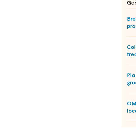
Ger
Bre
pro
Col
tre
Pla
gro
OM:
loc