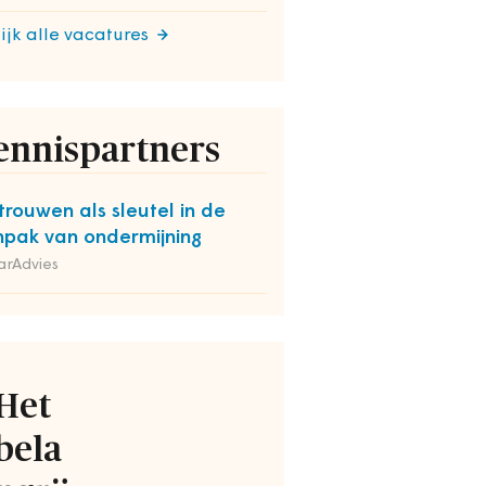
ijk alle vacatures
ennispartners
trouwen als sleutel in de
pak van ondermijning
arAdvies
Het
bela