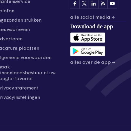
lantenservice
olofon
alle social media →
ngezonden stukken
Download de
app
ieuwsbrieven
dverteren
acature plaatsen
lgemene voorwaarden
alles over de app →
maak
innenlandsbestuur.nl uw
oogle-favoriet
rivacy statement
rivacyinstellingen