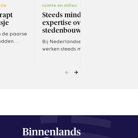
tie
ruimte en milieu
bestu
rapt
Steeds minder
De 
sje
expertise over
Omda
stedenbouw
zome
n de paarse
koff
adden.
Bij Nederlandse gemeenten
deze
het
werken steeds minder
vaka
oor
stedenbouwkundigen. De
stedenbouwkundigen die
nog wel in dienst zijn,
ontwerpen zelden nog…