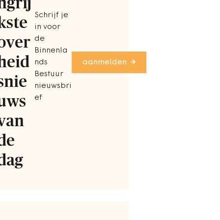
ngrij
Schrijf je
kste
in voor
over
de
Binnenla
heid
nds
aanmelden
Bestuur
snie
nieuwsbri
uws
ef
van
de
dag