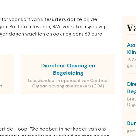
t voor kort van kitesurfers dat ze bij de
V
en. Pasfoto inleveren, WA-verzekeringsbewijs
ger dagen wachten en ook nog eens 65 euro
Ass
Kli
JS C
Directeur Opvang en
gem
Begeleiding
Leeuwendaal in opdracht van Centraal
Dir
t
Orgaan opvang asielzoekers (COA)
Beg
Leeu
Orga
Bu
ert de Hoop. ‘We hebben in het kader van ons
gem