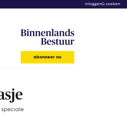
inloggen
zoeken
abonneer nu
asje
 speciale