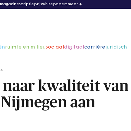
 magazine
scriptieprijs
whitepapers
meer
ën
ruimte en milieu
sociaal
digitaal
carrière
juridisch
ge
naar kwaliteit van
 Nijmegen aan