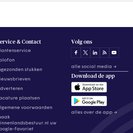
ervice & Contact
Volg ons
lantenservice
olofon
alle social media →
ngezonden stukken
Download de
app
ieuwsbrieven
dverteren
acature plaatsen
lgemene voorwaarden
alles over de app →
maak
innenlandsbestuur.nl uw
oogle-favoriet