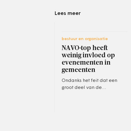
Lees meer
bestuur en organisatie
NAVO-top heeft
weinig invloed op
evenementen in
gemeenten
Ondanks het feit dat een
groot deel van de
politieacapaciteit nodig is
bij de NAVO-top, gaan de
meeste evenementen in
gemeenten gewoon door.