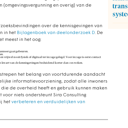
n (omgevingsvergunning en overig) van de
trans
syst
rzoeksbevindingen over de kennisgevingen van
n in het
Bijlagenboek van deelonderzoek D
. De
t meest in het oog:
 wanneer gaat gebeuren.
en.
n vrijwel nooit fysiek of digitaal ter inzage gelegd. Voor inzage is eerst contact
 een kwart van de kennisgevingen beduidend korter dan zes weken.
strepen het belang van voortdurende aandacht
lijke informatievoorziening, zodat alle inwoners
 die de overheid heeft en gebruik kunnen maken
 voor niets ondersteunt Sira Consulting
ij het
verbeteren en verduidelijken van