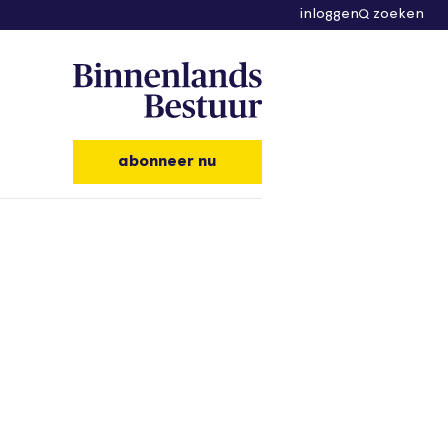
inloggen
zoeken
abonneer nu