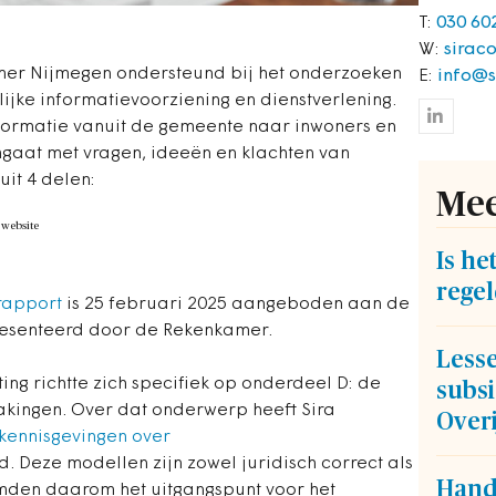
T:
030 60
W:
siraco
amer Nijmegen ondersteund bij het onderzoeken
E:
info@s
ijke informatievoorziening en dienstverlening.
ormatie vanuit de gemeente naar inwoners en
aat met vragen, ideeën en klachten van
it 4 delen:
Mee
 website
Is he
regel
rapport
is 25 februari 2025 aangeboden aan de
resenteerd door de Rekenkamer.
Lesse
ing richtte zich specifiek op onderdeel D: de
subsi
kingen. Over dat onderwerp heeft Sira
Overi
kennisgevingen over
. Deze modellen zijn zowel juridisch correct als
Hand
rmden daarom het uitgangspunt voor het