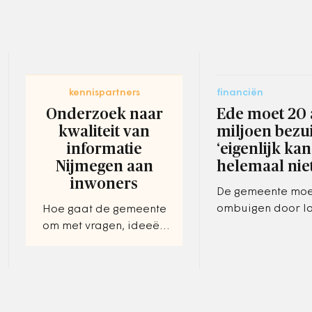
kennispartners
financiën
Onderzoek naar
Ede moet 20 
kwaliteit van
miljoen bezu
informatie
‘eigenlijk kan
Nijmegen aan
helemaal niet
inwoners
De gemeente moet
ombuigen door l
Hoe gaat de gemeente
inkomsten uit het
om met vragen, ideeën
gemeentefonds va
en klachten van
‘Aan pijnlijke be
inwoners?
valt niet te…