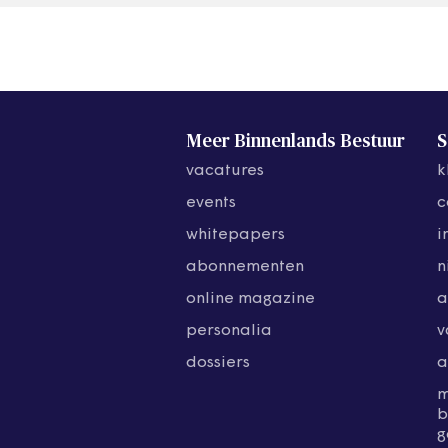
Meer Binnenlands Bestuur
S
vacatures
k
events
c
whitepapers
i
abonnementen
n
online magazine
a
personalia
v
dossiers
a
b
g