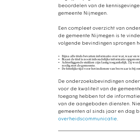
beoordelen van de kennisgevinge
gemeente Nijmegen.
Een compleet overzicht van onde
de gemeente Nijmegen is te vinde
volgende bevindingen sprongen he
Bijna alle titels bevatten informatie over wat, waar en
Naast de titel is nooit inhoudelijke informatie opgenom
Achterliggende stukken zijn lastig toegankelijk. Zij worde
nodig met de gemeente.
De feitelijke tijd voor het indienen van bezwaar is bij
De onderzoeksbevindingen onder
voor de kwaliteit van de gemeente
toegang hebben tot de informatie
van de aangeboden diensten. Niet
gemeenten al sinds jaar en dag b
overheidscommunicatie
.