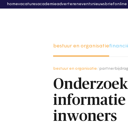
home
vacatures
academie
adverteren
events
nieuwsbrief
online
bestuur en organisatie
financi
bestuur en organisatie
/
partnerbijdra
Onderzoek 
informatie
inwoners