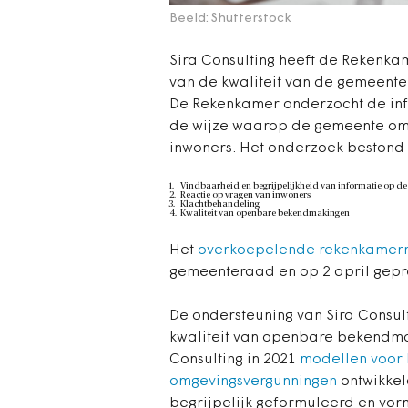
Beeld: Shutterstock
Sira Consulting heeft de Rekenk
van de kwaliteit van de gemeentel
De Rekenkamer onderzocht de inf
de wijze waarop de gemeente omg
inwoners. Het onderzoek bestond u
Vindbaarheid en begrijpelijkheid van informatie op de
Reactie op vragen van inwoners
Klachtbehandeling
Kwaliteit van openbare bekendmakingen
Het
overkoepelende rekenkamer
gemeenteraad en op 2 april gep
De ondersteuning van Sira Consult
kwaliteit van openbare bekendma
Consulting in 2021
modellen voor 
omgevingsvergunningen
ontwikkeld
begrijpelijk geformuleerd en vo