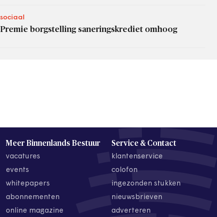
sociaal
Premie borgstelling saneringskrediet omhoog
Meer Binnenlands Bestuur
Service & Contact
vacatures
klantenservice
events
colofon
whitepapers
ingezonden stukken
abonnementen
nieuwsbrieven
online magazine
adverteren