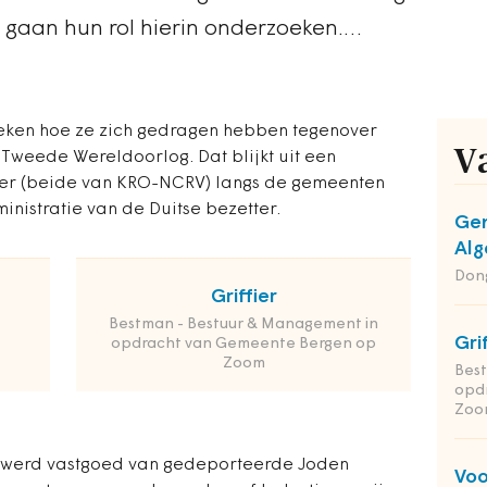
 gaan hun rol hierin onderzoeken.…
eken hoe ze zich gedragen hebben tegenover
V
Tweede Wereldoorlog. Dat blijkt uit een
ter (beide van KRO-NCRV) langs de gemeenten
nistratie van de Duitse bezetter.
Gem
Alg
Dong
Griffier
Bestman - Bestuur & Management in
Gri
opdracht van Gemeente Bergen op
Zoom
Bes
opd
Zoo
 werd vastgoed van gedeporteerde Joden
Voo