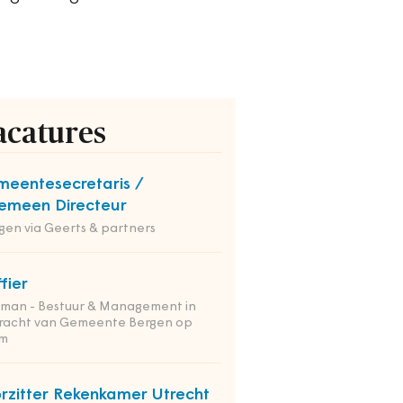
acatures
eentesecretaris /
emeen Directeur
en via Geerts & partners
ffier
tman - Bestuur & Management in
racht van Gemeente Bergen op
m
rzitter Rekenkamer Utrecht