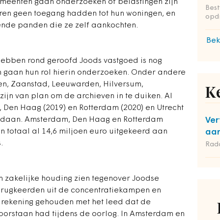
emeenten gaan onderzoeken of belastingen zijn
Bes
ren geen toegang hadden tot hun woningen, en
opd
ende panden die ze zelf aankochten.
Bek
ebben rond geroofd Joods vastgoed is nog
n gaan hun rol hierin onderzoeken. Onder andere
en, Zaanstad, Leeuwarden, Hilversum,
K
ijn van plan om de archieven in te duiken. Al
Den Haag (2019) en Rotterdam (2020) en Utrecht
gedaan. Amsterdam, Den Haag en Rotterdam
Ver
 totaal al 14,6 miljoen euro uitgekeerd aan
aan
.
Rad
n zakelijke houding zien tegenover Joodse
terugkeerden uit de concentratiekampen en
 rekening gehouden met het leed dat de
orstaan had tijdens de oorlog. In Amsterdam en