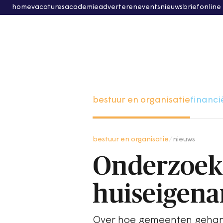
home
vacatures
academie
adverteren
events
nieuwsbrief
online
bestuur en organisatie
financi
bestuur en organisatie
/
nieuws
Onderzoek
huiseigena
Over hoe gemeenten gehand