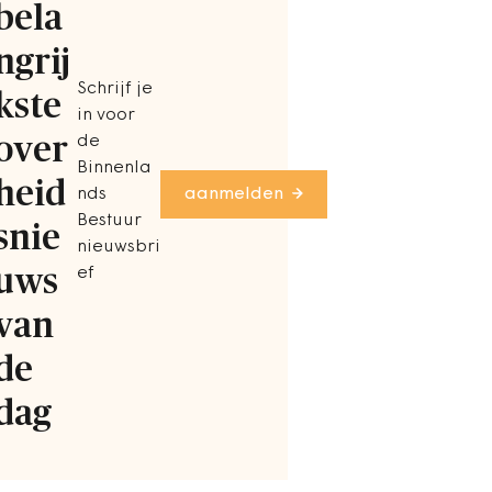
bela
ngrij
Schrijf je
kste
in voor
over
de
Binnenla
heid
nds
aanmelden
Bestuur
snie
nieuwsbri
uws
ef
van
de
dag