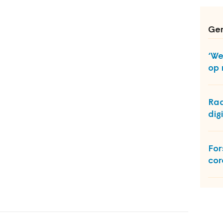
Ger
‘We
op 
Rad
dig
For
co