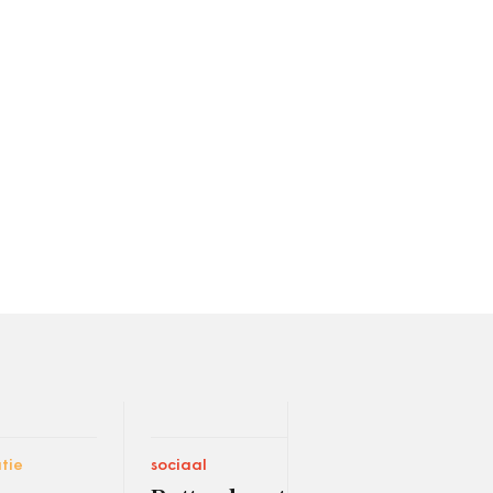
tie
sociaal
carri