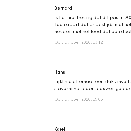
Bernard
Is het niet treurig dat dit pas in
Toch apart dat er destijds niet h
houden met het leed dat een dee
Op 5 oktober 2020, 13:12
Hans
Lijkt me allemaal een stuk zinvo
slavernijverleden, eeuwen gelede
Op 5 oktober 2020, 15:05
Karel