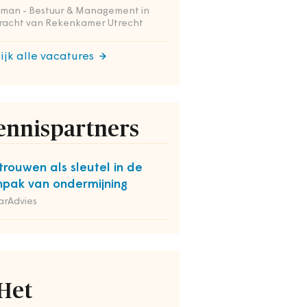
tman - Bestuur & Management in
racht van Rekenkamer Utrecht
ijk alle vacatures
ennispartners
trouwen als sleutel in de
pak van ondermijning
arAdvies
Het