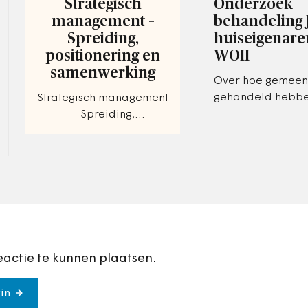
Strategisch
Onderzoek
management –
behandeling 
Spreiding,
huiseigenare
positionering en
WOII
samenwerking
Over hoe gemeen
gehandeld hebbe
Strategisch management
geroofd Joods va
– Spreiding,
nog weinig bekend
positionering en
gemeenten gaan h
samenwerking. Hoe zou
hierin onderzoek
je jouw organisatie
kunnen verbeteren?
eactie te kunnen plaatsen.
in