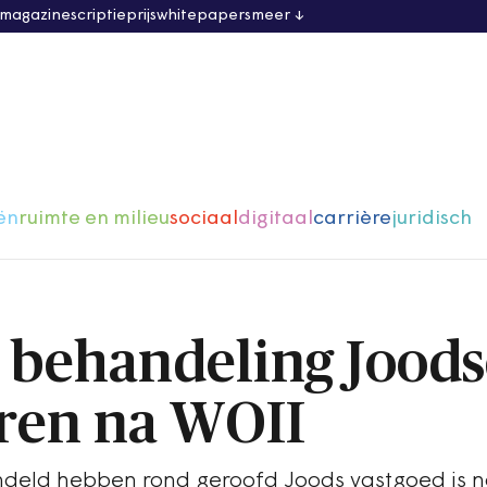
 magazine
scriptieprijs
whitepapers
meer
ën
ruimte en milieu
sociaal
digitaal
carrière
juridisch
 behandeling Joods
ren na WOII
eld hebben rond geroofd Joods vastgoed is n