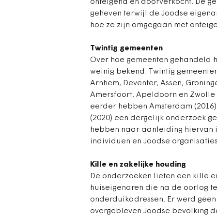
onteigend en doorverkocht. De g
geheven terwijl de Joodse eigena
hoe ze zijn omgegaan met onteig
Twintig gemeenten
Over hoe gemeenten gehandeld h
weinig bekend. Twintig gemeente
Arnhem, Deventer, Assen, Groning
Amersfoort, Apeldoorn en Zwolle z
eerder hebben Amsterdam (2016), 
(2020) een dergelijk onderzoek 
hebben naar aanleiding hiervan in
individuen en Joodse organisaties
Kille en zakelijke houding
De onderzoeken lieten een kille e
huiseigenaren die na de oorlog 
onderduikadressen. Er werd geen
overgebleven Joodse bevolking do