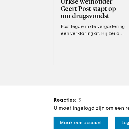
Urkse wethouder
Geert Post stapt op
om drugsvondst
Post legde in de vergadering
een verklaring af. Hij zei dat
hij zelf van mening was dat
hij had kunnen aanblijven,
maar dat hij dat…
Reacties:
3
U moet ingelogd zijn om een r
Maak een account
Log