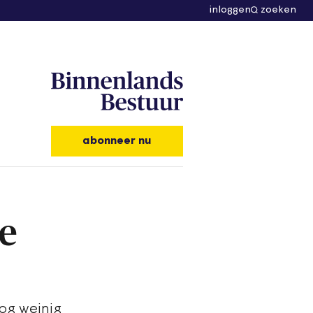
inloggen
zoeken
abonneer nu
e
og weinig