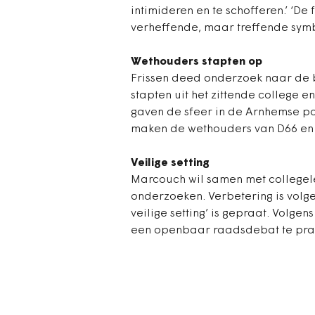
intimideren en te schofferen.’ ‘D
verheffende, maar treffende symbo
Wethouders stapten op
Frissen deed onderzoek naar de 
stapten uit het zittende college e
gaven de sfeer in de Arnhemse pol
maken de wethouders van D66 en S
Veilige setting
Marcouch wil samen met collegele
onderzoeken. Verbetering is volge
veilige setting’ is gepraat. Volge
een openbaar raadsdebat te prat