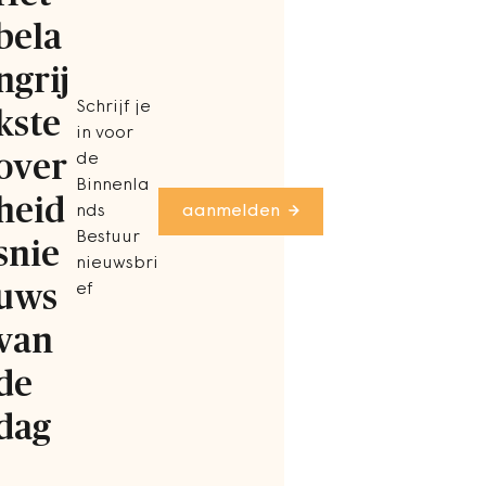
bela
ngrij
Schrijf je
kste
in voor
over
de
Binnenla
heid
nds
aanmelden
Bestuur
snie
nieuwsbri
uws
ef
van
de
dag