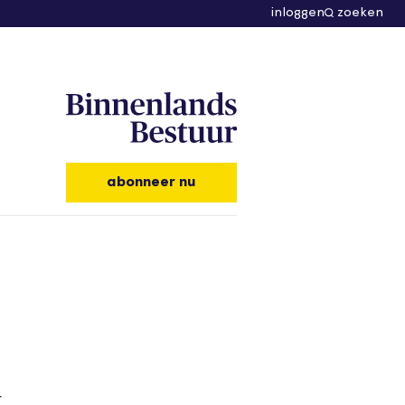
inloggen
zoeken
abonneer nu
r