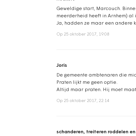
Geweldige start, Marcouch. Binne
meerderheid heeft in Arnhem) al 
Ja, hadden ze maar een andere ka
Op 25 oktober 2017, 19:08
Joris
De gemeente ambtenaren die midd
Praten lijkt me geen optie.
Altijd maar praten. Hij moet maat
Op 25 oktober 2017, 22:14
schanderen, treiteren roddelen en