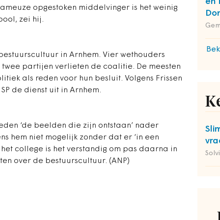
en 
e fameuze opgestoken middelvinger is het weinig
Do
ol, zei hij.
Gem
Bek
bestuurscultuur in Arnhem. Vier wethouders
n twee partijen verlieten de coalitie. De meesten
itiek als reden voor hun besluit. Volgens Frissen
P de dienst uit in Arnhem.
K
den ‘de beelden die zijn ontstaan’ nader
Sli
ns hem niet mogelijk zonder dat er ‘in een
vra
ns het college is het verstandig om pas daarna in
Solv
en over de bestuurscultuur. (ANP)