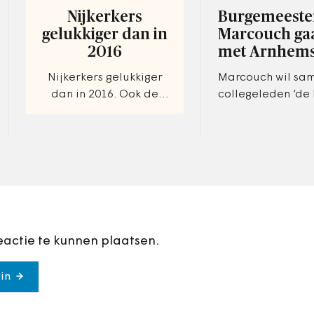
Nijkerkers
Burgemeeste
gelukkiger dan in
Marcouch gaa
2016
met Arnhems
Nijkerkers gelukkiger
Marcouch wil sa
dan in 2016. Ook de
collegeleden ‘de
waardering voor het
die zijn ontstaan
gemeentebestuur is
onderzoeken. Ver
gestegen
volgens hem niet
eactie te kunnen plaatsen.
in