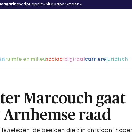
 magazine
scriptieprijs
whitepapers
meer
ën
ruimte en milieu
sociaal
digitaal
carrière
juridisch
ter Marcouch gaat
t Arnhemse raad
legeleden ‘de beelden die zijn ontstaan’ nade