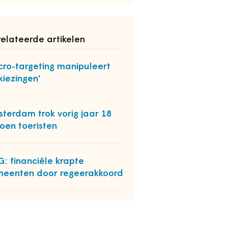
elateerde artikelen
cro-targeting manipuleert
kiezingen’
terdam trok vorig jaar 18
joen toeristen
: financiële krapte
eenten door regeerakkoord