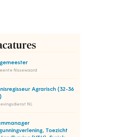
acatures
rgemeester
eente Nissewaard
nisregisseur Agrarisch (32-36
)
evingsdienst NL
ammanager
gunningverlening, Toezicht