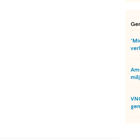
Ger
‘Mi
ver
Ams
mil
VNG
gem