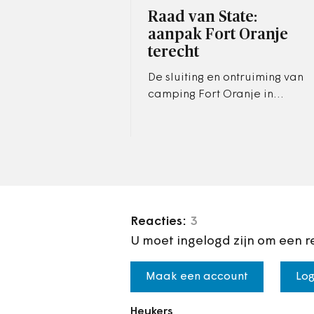
Raad van State:
aanpak Fort Oranje
terecht
De sluiting en ontruiming van
camping Fort Oranje in
Rijsbergen kan doorgaan. De
Raad van State heeft dat
vrijdag bepaald in een…
Reacties:
3
U moet ingelogd zijn om een r
Maak een account
Log
Heukers