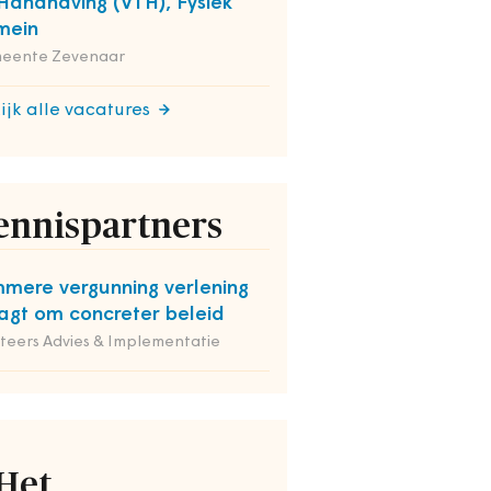
Handhaving (VTH), Fysiek
mein
eente Zevenaar
ijk alle vacatures
ennispartners
mmere vergunning verlening
agt om concreter beleid
iteers Advies & Implementatie
Het