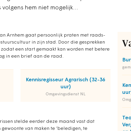
s volgens hem niet mogelijk…
n Arnhem gaat persoonlijk praten met raads-
V
stuurscultuur in zijn stad. Door die gesprekken
 zodat een start gemaakt kan worden met betere
ag in een brief aan de raad.
Bu
gem
Kennisregisseur Agrarisch (32-36
Ken
uur)
uur
Omgevingsdienst NL
Omg
Te
rissen stelde eerder deze maand vast dat
Ver
n gewoonte van maken te ‘beledigen, te