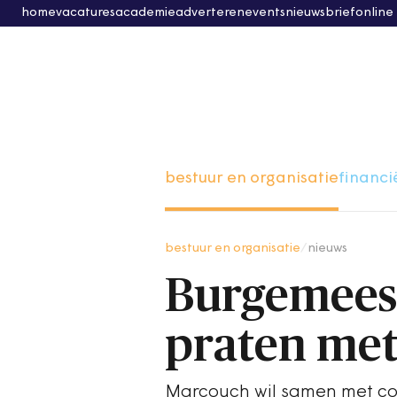
home
vacatures
academie
adverteren
events
nieuwsbrief
online
bestuur en organisatie
financi
bestuur en organisatie
/
nieuws
Burgemees
praten me
Marcouch wil samen met col