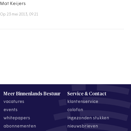
Mat Keijers
Op 23 mei 2013, 09:21
Meer Binnenlands Bestuur
Service & Contact
vacatures
klantenservice
events
colofon
whitepapers
ingezonden stukken
abonnementen
nieuwsbrieven