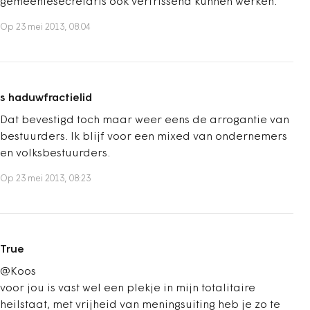
gemeentesecretaris ook verfrissend kunnen werken.
Op 23 mei 2013, 08:04
s haduwfractielid
Dat bevestigd toch maar weer eens de arrogantie van
bestuurders. Ik blijf voor een mixed van ondernemers
en volksbestuurders.
Op 23 mei 2013, 08:23
True
@Koos
voor jou is vast wel een plekje in mijn totalitaire
heilstaat, met vrijheid van meningsuiting heb je zo te