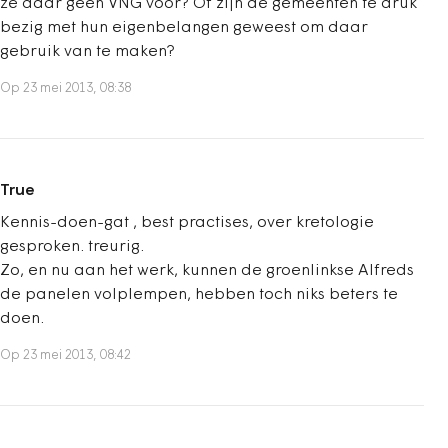
ze daar geen VNG voor? Of zijn de gemeenten te druk
bezig met hun eigenbelangen geweest om daar
gebruik van te maken?
Op 23 mei 2013, 08:38
True
Kennis-doen-gat , best practises, over kretologie
gesproken. treurig.
Zo, en nu aan het werk, kunnen de groenlinkse Alfreds
de panelen volplempen, hebben toch niks beters te
doen.
Op 23 mei 2013, 08:42