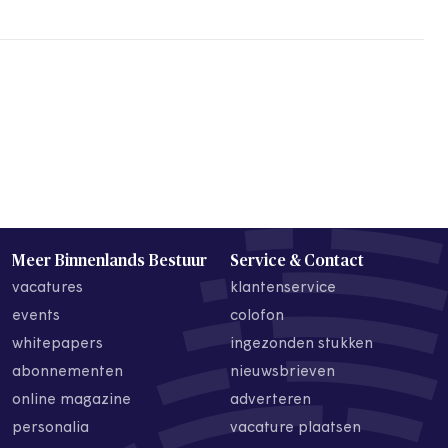
Meer Binnenlands Bestuur
Service & Contact
vacatures
klantenservice
events
colofon
whitepapers
ingezonden stukken
abonnementen
nieuwsbrieven
online magazine
adverteren
personalia
vacature plaatsen