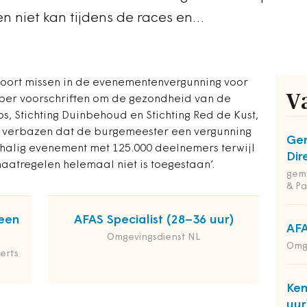
en niet kan tijdens de races en…
voort missen in de evenementenvergunning voor
V
ber voorschriften om de gezondheid van de
, Stichting Duinbehoud en Stichting Red de Kust,
ver verbazen dat de burgemeester een vergunning
Ge
chalig evenement met 125.000 deelnemers terwijl
Dir
aatregelen helemaal niet is toegestaan’.
geme
& Pa
een
AFAS Specialist (28–36 uur)
AFA
Omgevingsdienst NL
Omg
erts
Ken
uur