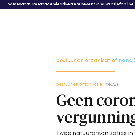
home
vacatures
academie
adverteren
events
nieuwsbrief
online
bestuur en organisatie
financi
bestuur en organisatie
/
nieuws
Geen coro
vergunning
Twee natuurorganisaties in