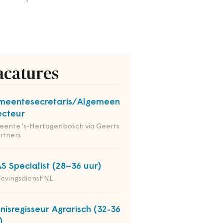
acatures
meentesecretaris/Algemeen
ecteur
ente 's-Hertogenbosch via Geerts
rtners
S Specialist (28–36 uur)
evingsdienst NL
nisregisseur Agrarisch (32-36
)