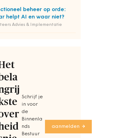
ctioneel beheer op orde:
r helpt AI en waar niet?
iteers Advies & Implementatie
Het
bela
ngrij
Schrijf je
kste
in voor
over
de
Binnenla
heid
nds
aanmelden
Bestuur