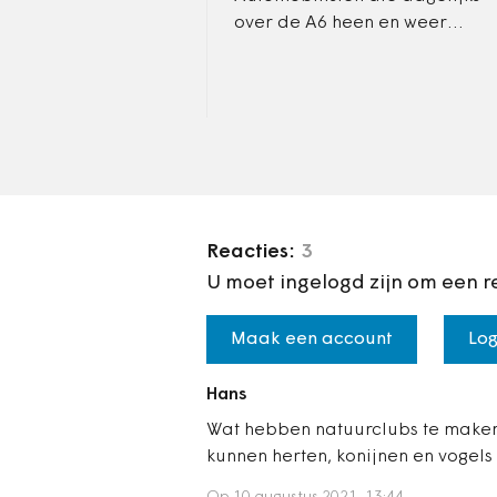
over de A6 heen en weer
rijden, kunnen het beeld van
Ruud van de Wint op de
Knardijk wel dromen. Een…
Reacties:
3
U moet ingelogd zijn om een r
Maak een account
Log
Hans
Wat hebben natuurclubs te maken
kunnen herten, konijnen en vogels