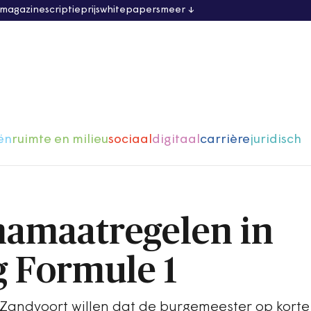
 magazine
scriptieprijs
whitepapers
meer
ën
ruimte en milieu
sociaal
digitaal
carrière
juridisch
namaatregelen in
 Formule 1
 Zandvoort willen dat de burgemeester op korte