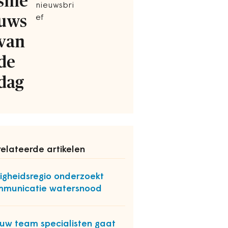
snie
nieuwsbri
uws
ef
van
de
dag
elateerde artikelen
ligheidsregio onderzoekt
municatie watersnood
uw team specialisten gaat