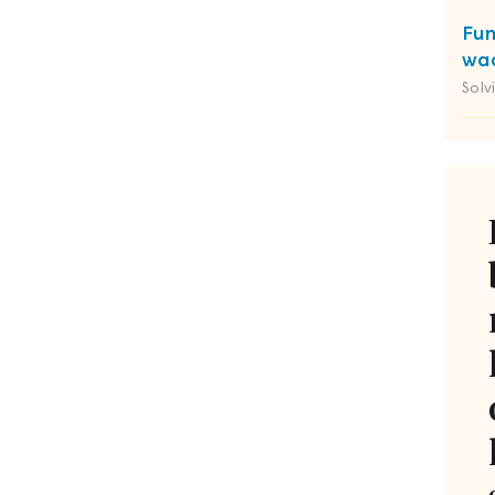
Fun
waa
Solv