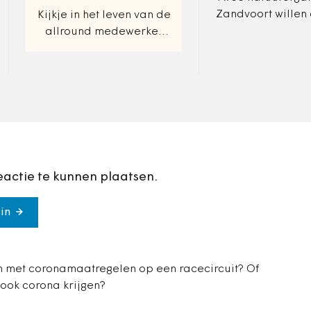
Zandvoort willen
Kijkje in het leven van de
burgemeester op 
allround medewerker
termijn duidelijk
burger- en
wat wel en niet ka
publiekszaken.
de races en…
eactie te kunnen plaatsen.
in
 met coronamaatregelen op een racecircuit? Of
 ook corona krijgen?