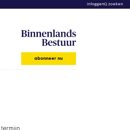
inloggen
zoeken
abonneer nu
 termijn