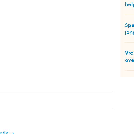
hel
Sp
jon
Vro
ove
ctie