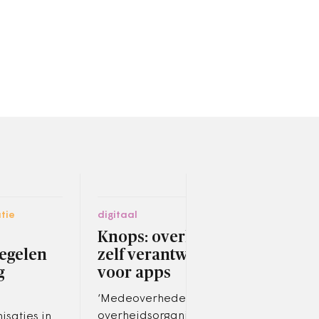
tie
digitaal
digit
Knops: overheden
Zo
egelen
zelf verantwoordelijk
thu
g
voor apps
ter
‘Medeoverheden en
Blij
overheidsorganisaties zijn
crisi
saties in