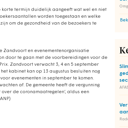
Omg
korte termijn duidelijk aangeeft wat wel en niet
zoekersaantallen worden toegestaan en welke
Bek
zijn om de gezondheid van de bezoekers te
K
te Zandvoort en evenementenorganisatie
n door te gaan met de voorbereidingen voor de
rix. Zandvoort verwacht 3, 4 en 5 september
Sli
het kabinet kan op 13 augustus besluiten nog
ged
s voor evenementen in september te komen.
sec
wachten af. De gemeente heeft de vergunning
AFAS
t over de coronamaatregelen’, aldus een
(ANP)
Ver
aan
Rad