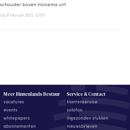
schouder boven Halsema uit!
Op 8 februari 2021, 10:03
Meer Binnenlands Bestuur
Service & Contact
vacatures
klantenservice
events
colofon
whitepapers
ingezonden stukken
abonnementen
nieuwsbrieven