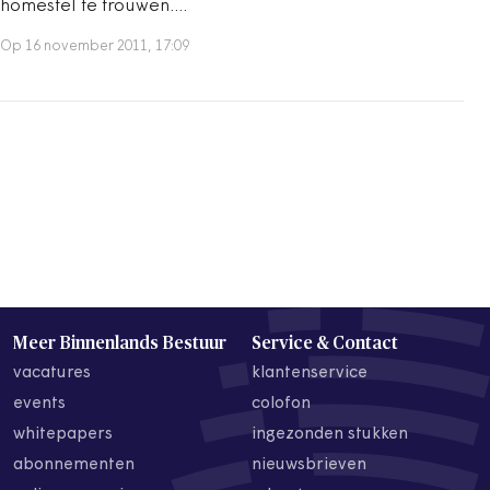
homestel te trouwen....
Op 16 november 2011, 17:09
Meer Binnenlands Bestuur
Service & Contact
vacatures
klantenservice
events
colofon
whitepapers
ingezonden stukken
abonnementen
nieuwsbrieven