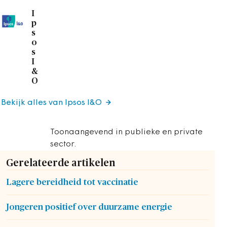
I
p
s
o
s
I
&
O
Bekijk alles van Ipsos I&O
Toonaangevend in publieke en private
sector.
Gerelateerde artikelen
Lagere bereidheid tot vaccinatie
Jongeren positief over duurzame energie