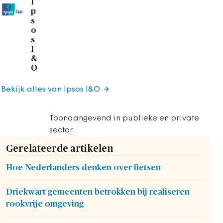
I
p
s
o
s
I
&
O
Bekijk alles van Ipsos I&O
Toonaangevend in publieke en private
sector.
Gerelateerde artikelen
Hoe Nederlanders denken over fietsen
Driekwart gemeenten betrokken bij realiseren
rookvrije omgeving