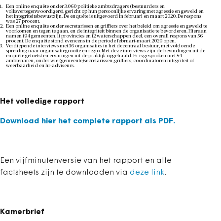
Een online enquête onder 3.060 politieke ambtsdragers (bestuurders en
volksvertegenwoordigers), gericht op hun persoonlijke ervaring met agressie en geweld en
het integriteitsbewustzijn. De enquête is uitgevoerd in februari en maart 2020. De respons
was 27 procent.
Een online enquête onder secretarissen en griffiers over het beleid om agressie en geweld te
voorkomen en tegen te gaan, en de integriteit binnen de organisatie te bevorderen. Hieraan
namen 194 gemeenten, 11 provincies en 12 waterschappen deel, een overall respons van 56
procent. De enquête stond eveneens in de periode februari-maart 2020 open.
Verdiepende interviews met 36 organisaties in het decentraal bestuur, met voldoende
spreiding naar organisatiegrootte en regio. Met deze interviews zijn de bevindingen uit de
enquête getoetst en ervaringen uit de praktijk opgehaald. Er is gesproken met 54
ambtenaren, onder wie (gemeente)secretarissen, griffiers, coördinatoren integriteit of
weerbaarheid en hr-adviseurs.
Het volledige rapport
Download hier het complete rapport als PDF.
Een vijfminutenversie van het rapport en alle
factsheets zijn te downloaden via
deze link
.
Kamerbrief