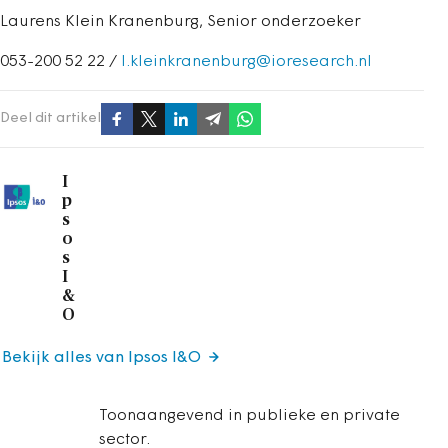
Laurens Klein Kranenburg, Senior onderzoeker
053-200 52 22 /
l.kleinkranenburg@ioresearch.nl
Deel dit artikel
I
p
s
o
s
I
&
O
Bekijk alles van Ipsos I&O
Toonaangevend in publieke en private
sector.