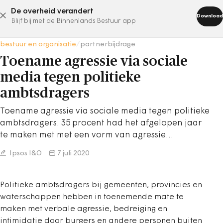
De overheid verandert
abonneer nu
Download
Blijf bij met de Binnenlands Bestuur app
bestuur en organisatie
/
partnerbijdrage
Toename agressie via sociale
media tegen politieke
ambtsdragers
Toename agressie via sociale media tegen politieke
ambtsdragers. 35 procent had het afgelopen jaar
te maken met met een vorm van agressie…
Ipsos I&O
7 juli 2020
Politieke ambtsdragers bij gemeenten, provincies en
waterschappen hebben in toenemende mate te
maken met verbale agressie, bedreiging en
intimidatie door burgers en andere personen buiten