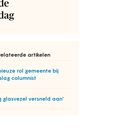
de
dag
elateerde artikelen
ieuze rol gemeente bij
slag columnist
g glasvezel versneld aan'