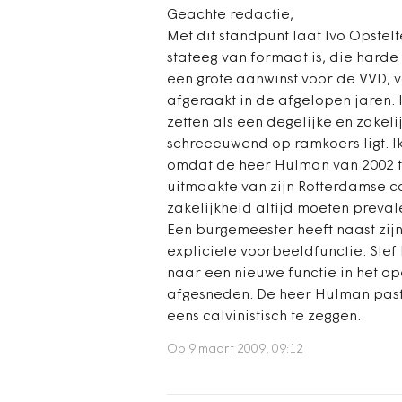
Geachte redactie,
Met dit standpunt laat Ivo Opstel
stateeg van formaat is, die harde 
een grote aanwinst voor de VVD, v
afgeraakt in de afgelopen jaren. 
zetten als een degelijke en zakeli
schreeeuwend op ramkoers ligt. Ik
omdat de heer Hulman van 2002 t
uitmaakte van zijn Rotterdamse col
zakelijkheid altijd moeten preva
Een burgemeester heeft naast zijn
expliciete voorbeeldfunctie. Stef
naar een nieuwe functie in het o
afgesneden. De heer Hulman past 
eens calvinistisch te zeggen.
Op 9 maart 2009, 09:12