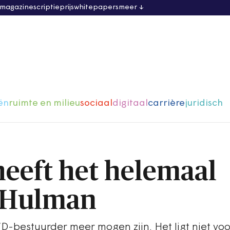
 magazine
scriptieprijs
whitepapers
meer
ën
ruimte en milieu
sociaal
digitaal
carrière
juridisch
heeft het helemaal
 Hulman
-bestuurder meer mogen zijn. Het ligt niet vo