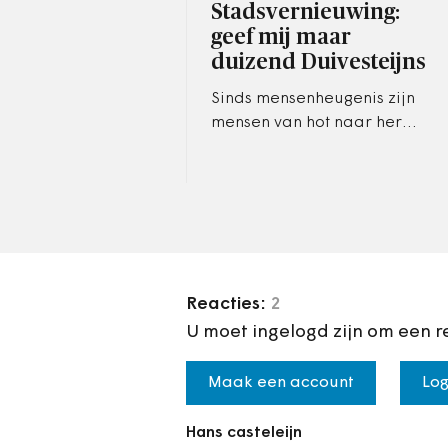
Stadsvernieuwing:
geef mij maar
duizend Duivesteijns
Sinds mensenheugenis zijn
mensen van hot naar her
getrokken om hun bestaan te
verbeteren. De stad heeft
daarbij altijd een
magnetische…
Reacties:
2
U moet ingelogd zijn om een r
Maak een account
Log
Hans casteleijn