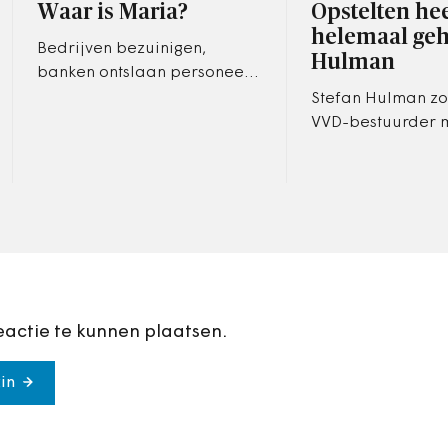
Waar is Maria?
Opstelten hee
helemaal ge
Bedrijven bezuinigen,
Hulman
banken ontslaan personeel,
pensioenfondsen verliezen
Stefan Hulman z
dekking. De financiële crisis
VVD-bestuurder 
heeft greep gekregen op de
mogen zijn. Het li
reële…
de hand dat afde
de partij de bijn
opgestapte…
eactie te kunnen plaatsen.
in