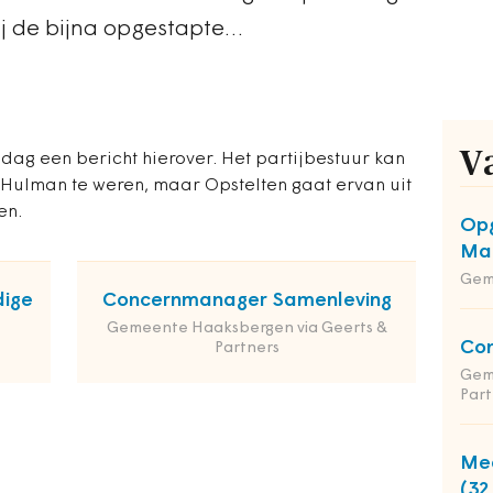
ij de bijna opgestapte…
V
dag een bericht hierover. Het partijbestuur kan
Hulman te weren, maar Opstelten gaat ervan uit
en.
Opg
Maa
Gem
dige
Concernmanager Samenleving
Gemeente Haaksbergen via Geerts &
Co
Partners
Gem
Part
Med
(32