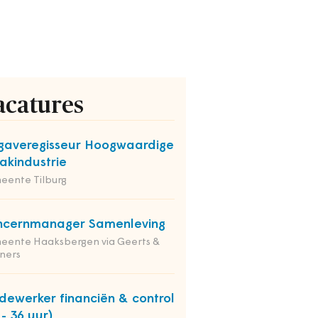
acatures
averegisseur Hoogwaardige
kindustrie
eente Tilburg
ncernmanager Samenleving
eente Haaksbergen via Geerts &
ners
ewerker financiën & control
 - 36 uur)