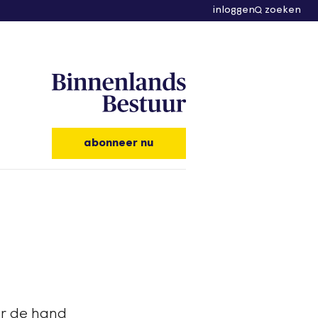
inloggen
zoeken
abonneer nu
or de hand