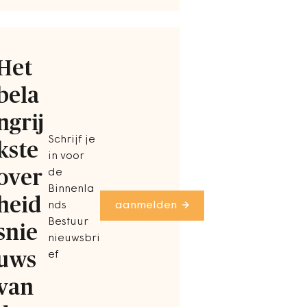
Het
bela
ngrij
Schrijf je
kste
in voor
over
de
Binnenla
heid
nds
aanmelden
Bestuur
snie
nieuwsbri
uws
ef
van