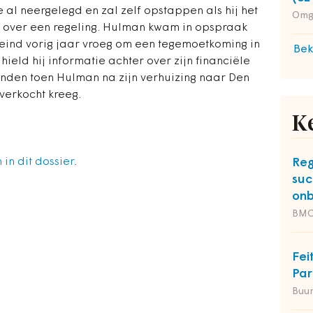
 al neergelegd en zal zelf opstappen als hij het
Omg
over een regeling. Hulman kwam in opspraak
eind vorig jaar vroeg om een tegemoetkoming in
Bek
ield hij informatie achter over zijn financiële
onden toen Hulman na zijn verhuizing naar Den
 verkocht kreeg.
K
in dit dossier
.
Reg
suc
onb
BM
Fei
Par
Buu