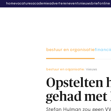
home
vacatures
academie
adverteren
events
nieuwsbrief
online
bestuur en organisatie
financi
bestuur en organisatie
/
nieuws
Opstelten 
gehad met
Stefan Hulman zou geen VVD