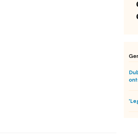
Ger
Dub
ont
'Le