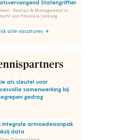
atsvervangend Statengriffier
tman - Bestuur & Management in
acht van Provincie Limburg
ijk alle vacatures
ennispartners
ie als sleutel voor
cesvolle samenwerking bij
egrepen gedrag
C
 integrale armoedeaanpak
kzij data
 Dam Datapartners