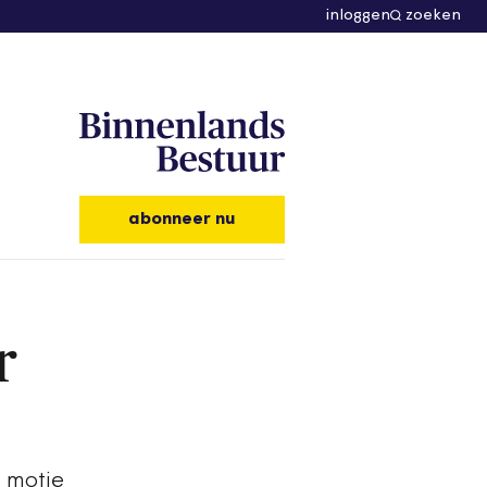
inloggen
zoeken
abonneer nu
r
 motie