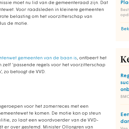
Pla
issie moet nu lid van de gemeenteraad zijn. Dat
ntewet. Voor raadsleden in kleinere gemeenten
Bes
opdr
‘grote belasting om het voorzitterschap van
dus de motie.
Bek
K
ntenwet gemeenten van de baan is
, ontbeert het
elf ‘passende regels voor het voorzitterschap
’, zo betoogt de VVD.
Reg
suc
onb
BM
opgeroepen voor het zomerreces met een
e Gemeentewet te komen. De motie kan op steun
Een
alitie, zo laat een woordvoerder van de VVD-
dan
t er over gestemd. Minister Ollongren van
Van