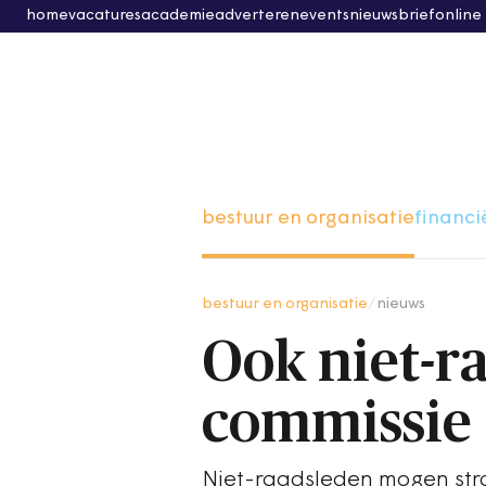
home
vacatures
academie
adverteren
events
nieuwsbrief
online
bestuur en organisatie
financi
bestuur en organisatie
/
nieuws
Ook niet-r
commissie
Niet-raadsleden mogen stra