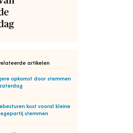
van
de
dag
elateerde artikelen
ere opkomst door stemmen
zaterdag
besturen kost vooral kleine
legepartij stemmen