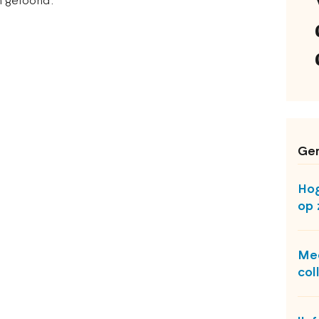
 getoond.
Ger
Hog
op 
Mee
col