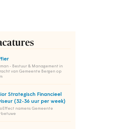
acatures
ffier
tman - Bestuur & Management in
racht van Gemeente Bergen op
m
ior Strategisch Financieel
iseur (32-36 uur per week)
ioEffect namens Gemeente
rbetuwe