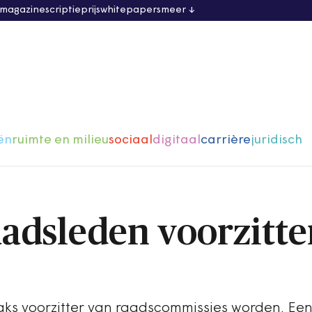
 magazine
scriptieprijs
whitepapers
meer
ën
ruimte en milieu
sociaal
digitaal
carrière
juridisch
aadsleden voorzitte
ks voorzitter van raadscommissies worden. Een