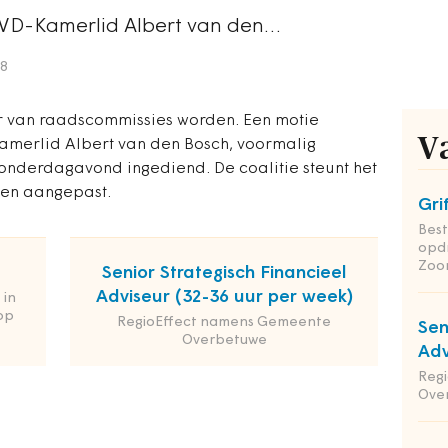
n VVD-Kamerlid Albert van den…
18
r van raadscommissies worden. Een motie
V
Kamerlid Albert van den Bosch, voormalig
nderdagavond ingediend. De coalitie steunt het
en aangepast.
Gri
Bes
opd
Zoo
Senior Strategisch Financieel
Adviseur (32-36 uur per week)
 in
op
RegioEffect namens Gemeente
Sen
Overbetuwe
Adv
Reg
Ove