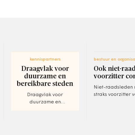
kennispartners
bestuur en organisa
Draagvlak voor
Ook niet-raa
duurzame en
voorzitter c
bereikbare steden
Niet-raadsleden
straks voorzitter 
Draagvlak voor
raadscommissies
duurzame en
Een motie hiertoe
bereikbare steden.
initiatief van VV
Peiling onder de twintig
Albert van den…
grootste gemeenten
(G20) in hoeverre er