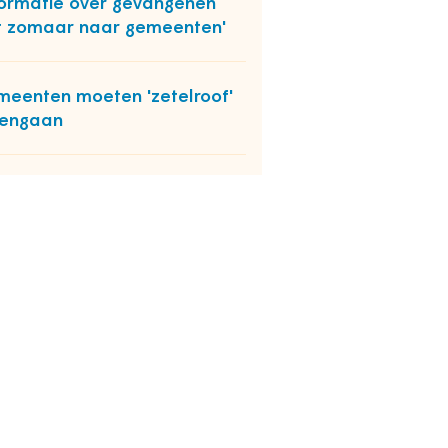
formatie over gevangenen
t zomaar naar gemeenten'
eenten moeten 'zetelroof'
gengaan