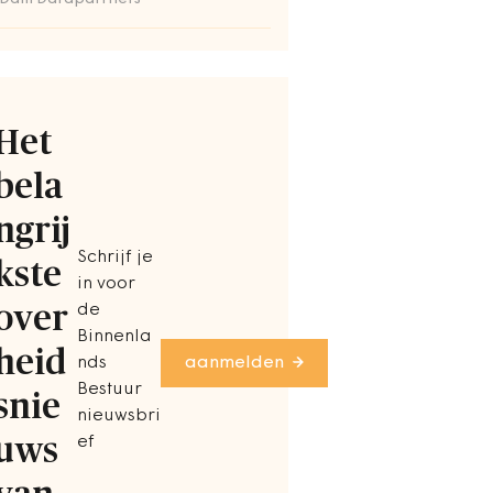
Het
bela
ngrij
Schrijf je
kste
in voor
over
de
Binnenla
heid
nds
aanmelden
Bestuur
snie
nieuwsbri
uws
ef