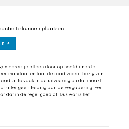
steun is voor
maatregelen…
eactie te kunnen plaatsen.
in
gen bereik je alleen door op hoofdlijnen te
meer mandaat en laat de raad vooral bezig zijn
raad zit te vaak in de uitvoering en dat maakt
rzitter geeft leiding aan de vergadering. Een
t dat in de regel goed af. Dus wat is het