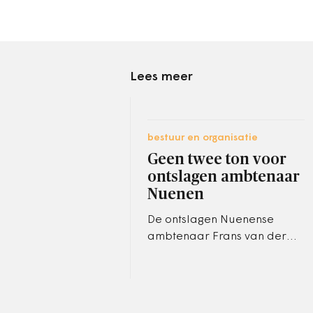
Lees meer
bestuur en organisatie
Geen twee ton voor
ontslagen ambtenaar
Nuenen
De ontslagen Nuenense
ambtenaar Frans van der
Kruijs krijgt geen twee ton
van het gemeentebestuur.
Volgens de Centrale Raad
van Beroep…