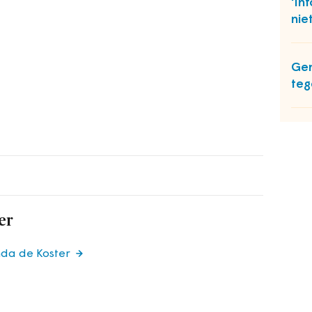
'In
nie
Gem
te
er
nda de Koster