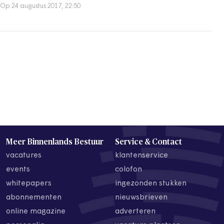
Op 24 augustus 2017, 22:50
Meer Binnenlands Bestuur
Service & Contact
vacatures
klantenservice
events
colofon
whitepapers
ingezonden stukken
abonnementen
nieuwsbrieven
online magazine
adverteren