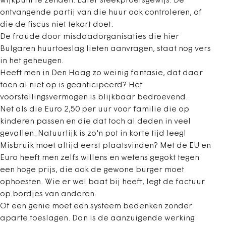
wijkpunt te zenden. Later steekproefsgewijs. De
ontvangende partij van die huur ook controleren, of
die de fiscus niet tekort doet.
De fraude door misdaadorganisaties die hier
Bulgaren huurtoeslag lieten aanvragen, staat nog vers
in het geheugen.
Heeft men in Den Haag zo weinig fantasie, dat daar
toen al niet op is geanticipeerd? Het
voorstellingsvermogen is blijkbaar bedroevend.
Net als die Euro 2,50 per uur voor familie die op
kinderen passen en die dat toch al deden in veel
gevallen. Natuurlijk is zo'n pot in korte tijd leeg!
Misbruik moet altijd eerst plaatsvinden? Met de EU en
Euro heeft men zelfs willens en wetens gegokt tegen
een hoge prijs, die ook de gewone burger moet
ophoesten. Wie er wel baat bij heeft, legt de factuur
op bordjes van anderen.
Of een genie moet een systeem bedenken zonder
aparte toeslagen. Dan is de aanzuigende werking