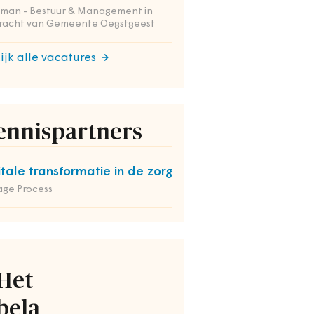
tman - Bestuur & Management in
racht van Gemeente Oegstgeest
ijk alle vacatures
ennispartners
itale transformatie in de zorg
ge Process
Het
bela