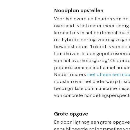
Noodplan opstellen
Voor het overeind houden van de
overheid is het onder meer nodig
kabinet als in het parlement dusd
als hybride oorlogsvoering zo goe
bewindslieden. ‘Lokaal is van be
handhaven. In een gepolariseerde
van het overheidsgezag.’ Onderd
publiekscommunicatie met handeli
Nederlanders
niet alleen een no
naasten over het onderwerp (risic
belangrijkste communicatie-insp
van concrete handelingsperspect
Grote opgave
En daar ligt nog een grote opgave
gepubliceerde najaarsmeting va