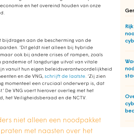
 economie en het overeind houden van onze
Ger
id.
Rij
noo
 bijdragen aan de bescherming van de
cyb
aarden. ‘Dit geldt niet alleen bij hybride
, maar ook bij andere crises of rampen, zoals
Wa
n pandemie of langdurige uitval van vitale
nod
ijn vanuit hun eigen beleidsverantwoordelijkheid
sta
emeenten en de VNG,
schrijft de laatste
. ‘Zij zien
g momenteel een cruciaal onderwerp is, dat
t.’ De VNG voert hierover overleg met het
Ov
eid, het Veiligheidsberaad en de NCTV.
cyb
bed
ers niet alleen een noodpakket
 praten met naasten over het