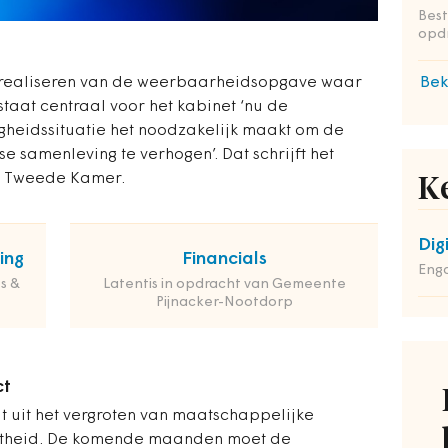
Bes
opd
 realiseren van de weerbaarheidsopgave waar
Bek
taat centraal voor het kabinet ‘nu de
igheidssituatie het noodzakelijk maakt om de
samenleving te verhogen’. Dat schrijft het
e Tweede Kamer.
K
Dig
ing
Financials
Enga
s &
Latentis in opdracht van Gemeente
Pijnacker-Nootdorp
ct
 uit het vergroten van maatschappelijke
atheid. De komende maanden moet de