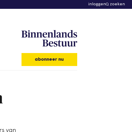
inloggen
zoeken
abonneer nu
n
rs van