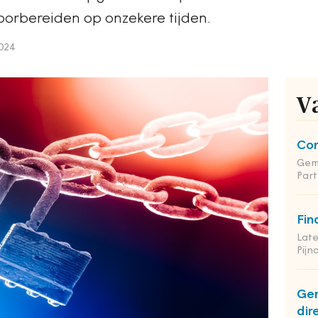
orbereiden op onzekere tijden.
024
V
Co
Gem
Part
Fin
Late
Pij
Ge
dir