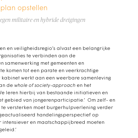
plan opstellen
egen militaire en hybride dreigingen
 en veiligheidsregio’s alvast een belangrijke
rganisaties te verbinden aan de
en samenwerking met gemeenten en
 te komen tot een parate en veerkrachtige
t kabinet werkt aan een weerbare samenleving
aan de
whole of society-approach
en het
We leren hierbij van bestaande initiatieven en
et gebied van jongerenparticipatie.’ Om zelf- en
e versterken moet burgerhulpverlening verder
geactualiseerd handelingsperspectief op
er intensiever en maatschappijbreed moeten
eleid.’