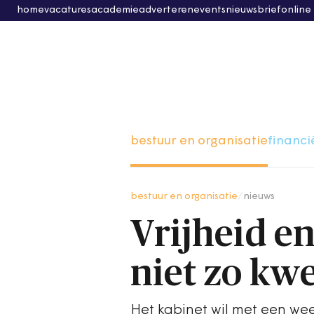
home
vacatures
academie
adverteren
events
nieuwsbrief
online
bestuur en organisatie
financi
bestuur en organisatie
/
nieuws
Vrijheid en
niet zo kw
Het kabinet wil met een we