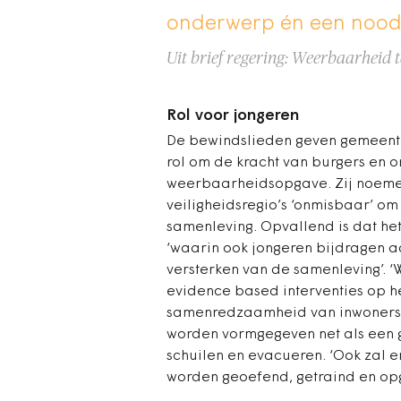
onderwerp én een nood
Uit brief regering: Weerbaarheid t
Rol voor jongeren
De bewindslieden geven gemeenten
rol om de kracht van burgers en o
weerbaarheidsopgave. Zij noem
veiligheidsregio’s ‘onmisbaar’ om
samenleving. Opvallend is dat he
‘waarin ook jongeren bijdragen 
versterken van de samenleving’. ‘
evidence based interventies op h
samenredzaamheid van inwoners t
worden vormgegeven net als een 
schuilen en evacueren. ‘Ook zal 
worden geoefend, getraind en opg