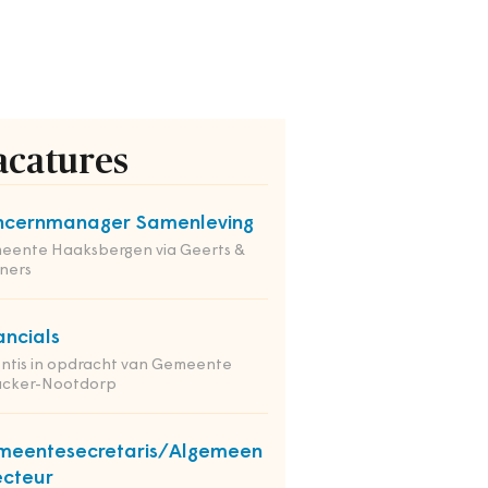
acatures
ncernmanager Samenleving
eente Haaksbergen via Geerts &
ners
ancials
ntis in opdracht van Gemeente
nacker-Nootdorp
meentesecretaris/Algemeen
ecteur