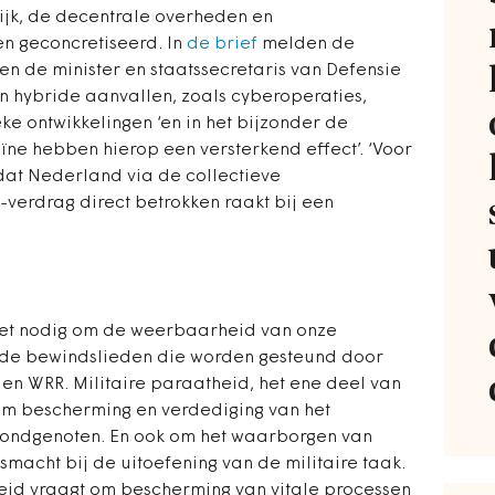
jk, de decentrale overheden en
n geconcretiseerd. In
de brief
melden de
d en de minister en staatssecretaris van Defensie
n hybride aanvallen, zoals cyberoperaties,
e ontwikkelingen ‘en in het bijzonder de
ïne hebben hierop een versterkend effect’. ‘Voor
l dat Nederland via de collectieve
-verdrag direct betrokken raakt bij een
het nodig om de weerbaarheid van onze
 de bewindslieden die worden gesteund door
en WRR. Militaire paraatheid, het ene deel van
m bescherming en verdediging van het
ondgenoten. En ook om het waarborgen van
smacht bij de uitoefening van de militaire taak.
id vraagt om bescherming van vitale processen