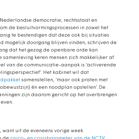
 Nederlandse democratie, rechtsstaat en
 om de besluitvormingsprocessen in zowel het
anig te bestendigen dat deze ook bij situaties
d mogelijk doorgang blijven vinden, schrijven de
lang dat het gezag de openbare orde kan
 samenleving keren mensen zich makkelijker af
eel van de communicatie-aanpak is ‘activerende
ngsperspectief’. Het kabinet wil dat
odpakket
samenstellen, ‘maar ook praten met
obewustzijn) én een noodplan opstellen’. De
anningen zijn daarom gericht op het overbrengen
ieven.
, want uit de eveneens vorige week
n de
risico- en crisisbarometer van de NCTV