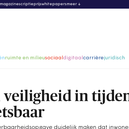
 magazine
scriptieprijs
whitepapers
meer
ën
ruimte en milieu
sociaal
digitaal
carrière
juridisch
 veiligheid in tijde
etsbaar
erbaarheidsopgave duidelijk maken dat inwone