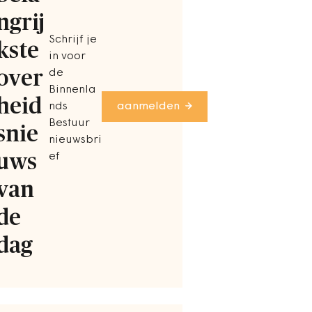
ngrij
Schrijf je
kste
in voor
over
de
Binnenla
heid
nds
aanmelden
Bestuur
snie
nieuwsbri
uws
ef
van
de
dag